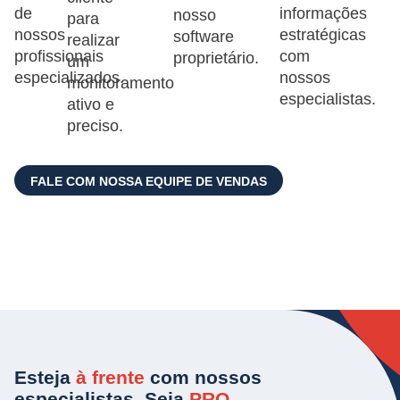
de
informações
nosso
para
nossos
estratégicas
software
realizar
profissionais
com
proprietário.
um
especializados.
nossos
monitoramento
especialistas.
ativo e
preciso.
FALE COM NOSSA EQUIPE DE VENDAS
Esteja
à frente
com nossos
especialistas. Seja
PRO
.