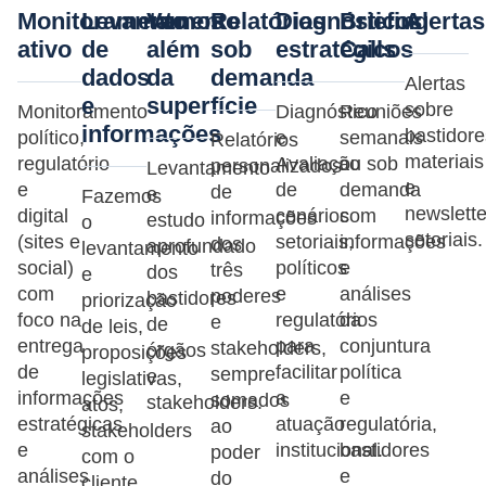
Monitoramento
Levantamento
Vamos
Relatórios
Diagnósticos
Briefing
Alertas
ativo
de
além
sob
estratégicos
Calls
dados
da
demanda
Alertas
e
superfície
sobre
Monitoramento
Diagnóstico
Reuniões
informações
bastidore
político,
e
semanais
Relatórios
materiais
regulatório
Avaliação
ou sob
personalizados
Levantamento
e
e
de
demanda
de
e
Fazemos
newslette
digital
cenários
com
informações
estudo
o
setoriais.
(sites e
setoriais,
informações
dos
aprofundado
levantamento
social)
políticos
e
três
dos
e
com
e
análises
poderes
bastidores
priorização
foco na
regulatórios
da
e
de
de leis,
entrega
para
conjuntura
stakeholders,
órgãos
proposições
de
facilitar
política
sempre
e
legislativas,
informações
a
e
somados
stakeholders.
atos,
estratégicas
atuação
regulatória,
ao
stakeholders
e
institucional.
bastidores
poder
com o
análises
e
do
cliente