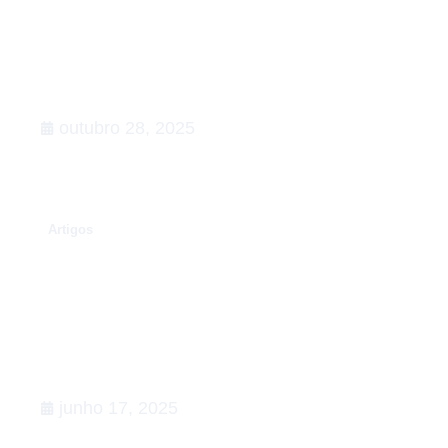
Rumo à COP30: o que esperar,
Agenda de Ação
outubro 28, 2025
.
Artigos
Conexões que fortalecem o setor
de Relações Governamentais:
apoiamos a 5ª edição do Happy na
Lata
junho 17, 2025