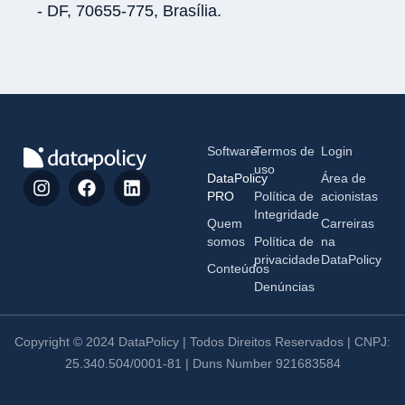
- DF, 70655-775, Brasília.
Software
Termos de
Login
uso
DataPolicy
Área de
PRO
Política de
acionistas
Integridade
Quem
Carreiras
somos
Política de
na
privacidade
DataPolicy
Conteúdos
Denúncias
Copyright © 2024 DataPolicy | Todos Direitos Reservados | CNPJ:
25.340.504/0001-81 | Duns Number 921683584