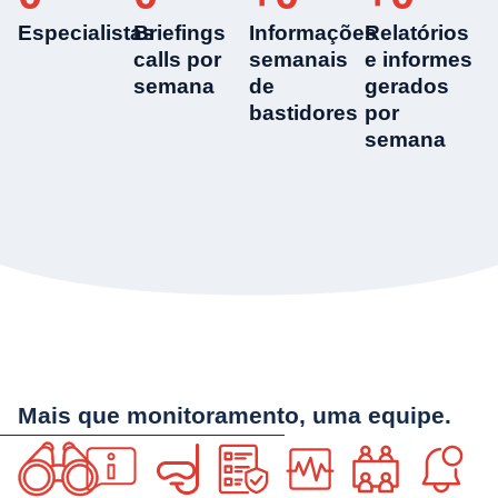
Especialistas
Briefings
Informações
Relatórios
calls por
semanais
e informes
semana
de
gerados
bastidores
por
semana
Mais que monitoramento, uma equipe.