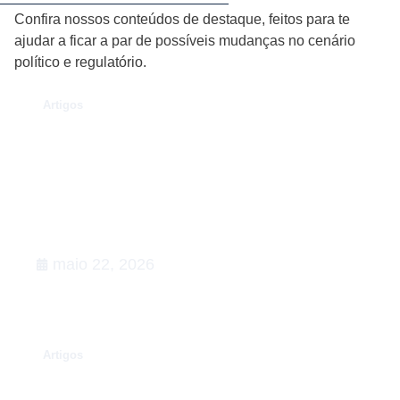
Confira nossos conteúdos de destaque, feitos para te
ajudar a ficar a par de possíveis mudanças no cenário
político e regulatório.
.
Artigos
O Caso Neymar: como a
convocação para a Copa de 2026
desenhou uma aula magna de
advocacy e RIG
maio 22, 2026
.
Artigos