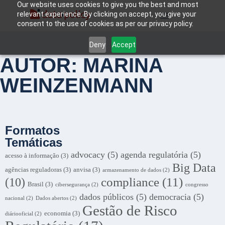
Our website uses cookies to give you the best and most
relevant experience. By clicking on accept, you give your
consent to the use of cookies as per our privacy policy.
Deny
Accept
AUTOR:
MARINA
WEINZENMANN
Formatos
Temáticas
advocacy
(5)
agenda regulatória
(5)
acesso à informação
(3)
Big Data
agências reguladoras
(3)
anvisa
(3)
armazenamento de dados
(2)
compliance
(11)
(10)
Brasil
(3)
cibersegurança
(2)
congresso
dados públicos
(5)
democracia
(5)
nacional
(2)
Dados abertos
(2)
Gestão de Risco
economia
(3)
diáriooficial
(2)