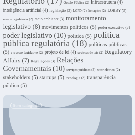
Regulatório
(17)
Infraestrutura
(4)
Gestão Pública
(2)
inteligência artificial
(4)
legislação
(3)
LOBBY
(3)
LGPD
(2)
licitações
(2)
monitoramento
meio ambiente
(3)
marco regulatório
(2)
legislativo
(8)
movimentos políticos
(5)
poder executivo
(3)
política
poder legislativo
(10)
política
(5)
pública regulatória
(18)
políticas públicas
Regulatory
(5)
projeto de lei
(4)
processo legislativo
(2)
projetos de leis
(2)
Relações
Affairs
(7)
Regulações
(3)
Governamentais
(10)
serviços jurídicos
(2)
setor elétrico
(2)
stakeholders
(5)
startups
(5)
transparência
tecnologia
(2)
pública
(5)
.
Sem categoria