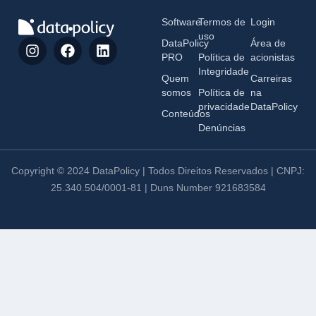
Software
Termos de
Login
uso
DataPolicy
Área de
PRO
Política de
acionistas
Integridade
Quem
Carreiras
somos
Política de
na
privacidade
DataPolicy
Conteúdos
Denúncias
Copyright © 2024 DataPolicy | Todos Direitos Reservados | CNPJ:
25.340.504/0001-81 | Duns Number 921683584