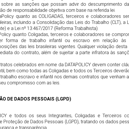
os sobre as sanções que possam advir do descumprimento da 
ão de responsabilidade objetiva com base na referida lei.
aPolicy quanto as COLIGADAS, terceiros e colaboradores se
leiras, incluindo a Consolidação das Leis do Trabalho (CLT), a 
e) e a Lei nº 13.467/2017 (Reforma Trabalhista).
Policy quanto Coligadas, terceiros e colaboradores se comprom
uer forma de trabalho infantil ou escravo em relação às 
ições das leis brasileiras vigentes. Qualquer violação desta 
diata do contrato, além de sujeitar a parte infratora às sanç
ontratos celebrados em nome da DATAPOLICY devem conter clá
ntil, bem como todas as Coligadas e todos os Terceiros deverã
trabalho escravo e infantil nos demais contratos que venham a 
seu compromisso com as leis.
ÇÃO DE DADOS PESSOAIS (LGPD)
CY e todos os seus Integrantes, Coligadas e Terceiros 
 de Proteção de Dados Pessoais (LGPD), tratando os dados pes
urança e transparência.