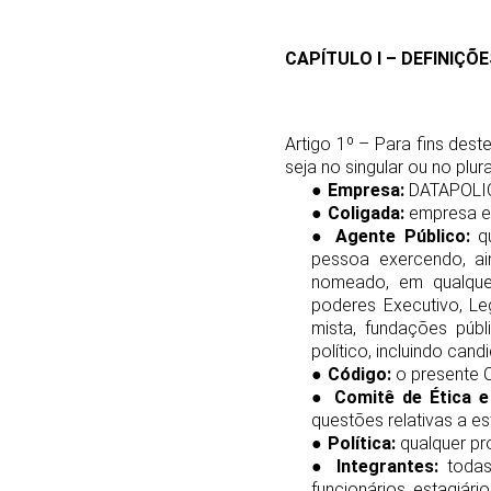
CAPÍTULO I – DEFINIÇÕ
Artigo 1º – Para fins dest
seja no singular ou no plu
●
Empresa:
DATAPOLIC
●
Coligada:
empresa em
●
Agente Público:
qu
pessoa exercendo, ai
nomeado, em qualquer
poderes Executivo, Leg
mista, fundações públi
político, incluindo can
●
Código:
o presente 
●
Comitê de Ética e
questões relativas a es
●
Política:
qualquer pr
●
Integrantes:
todas 
funcionários, estagiári