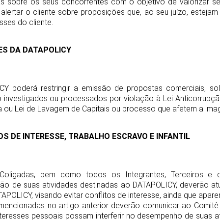
s sobre os seus concorrentes com o objetivo de valorizar seu
, alertar o cliente sobre proposições que, ao seu juízo, estej
sses do cliente.
DES DA DATAPOLICY
Y poderá restringir a emissão de propostas comerciais, so
 investigados ou processados por violação à Lei Anticorrupção,
a ou Lei de Lavagem de Capitais ou processo que afetem a ima
OS DE INTERESSE, TRABALHO ESCRAVO E INFANTIL
Coligadas, bem como todos os Integrantes, Terceiros e 
o de suas atividades destinadas ao DATAPOLICY, deverão at
APOLICY, visando evitar conflitos de interesse, ainda que apare
mencionadas no artigo anterior deverão comunicar ao Comitê
teresses pessoais possam interferir no desempenho de suas a