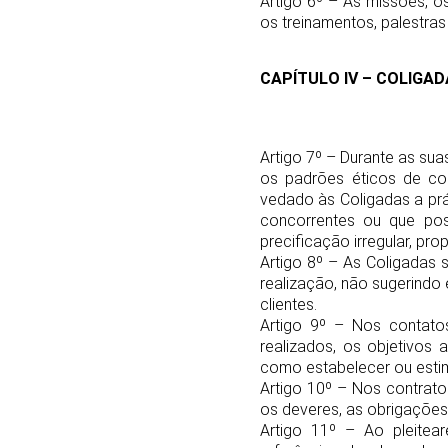
Artigo 6º – As missões, o
os treinamentos, palestras
CAPÍTULO IV – COLIGA
Artigo 7º – Durante as sua
os padrões éticos de con
vedado às Coligadas a prát
concorrentes ou que po
precificação irregular, p
Artigo 8º – As Coligadas
realização, não sugerindo
clientes.
Artigo 9º – Nos contato
realizados, os objetivos 
como estabelecer ou esti
Artigo 10º – Nos contrato
os deveres, as obrigações
Artigo 11º – Ao pleitea