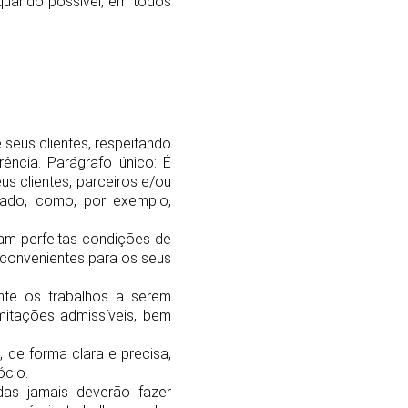
 quando possível, em todos
 seus clientes, respeitando
ência. Parágrafo único: É
us clientes, parceiros e/ou
ado, como, por exemplo,
am perfeitas condições de
 convenientes para os seus
nte os trabalhos a serem
imitações admissíveis, bem
 de forma clara e precisa,
ócio.
das jamais deverão fazer