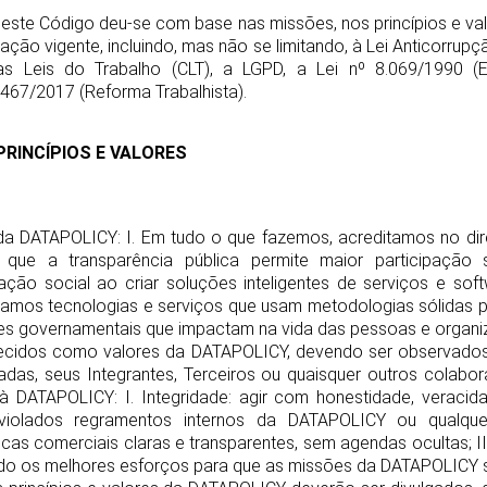
deste Código deu-se com base nas missões, nos princípios e 
ção vigente, incluindo, mas não se limitando, à Lei Anticorrupç
s Leis do Trabalho (CLT), a LGPD, a Lei nº 8.069/1990 (
.467/2017 (Reforma Trabalhista).
 PRINCÍPIOS E VALORES
da DATAPOLICY: I. Em tudo o que fazemos, acreditamos no dire
 que a transparência pública permite maior participação s
ação social ao criar soluções inteligentes de serviços e so
egamos tecnologias e serviços que usam metodologias sólidas p
es governamentais que impactam na vida das pessoas e organi
lecidos como valores da DATAPOLICY, devendo ser observado
gadas, seus Integrantes, Terceiros ou quaisquer outros colab
 à DATAPOLICY: I. Integridade: agir com honestidade, veraci
olados regramentos internos da DATAPOLICY ou qualquer l
icas comerciais claras e transparentes, sem agendas ocultas; 
o os melhores esforços para que as missões da DATAPOLICY 