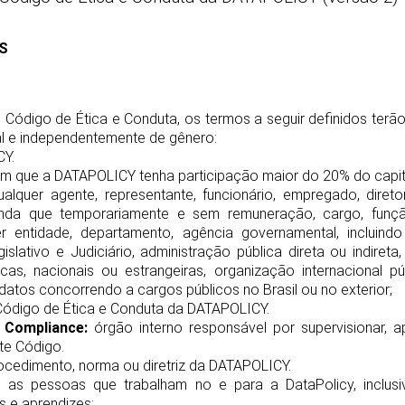
ES
e Código de Ética e Conduta, os termos a seguir definidos terão
ral e independentemente de gênero:
Y.
 que a DATAPOLICY tenha participação maior do 20% do capit
alquer agente, representante, funcionário, empregado, direto
nda que temporariamente e sem remuneração, cargo, funç
 entidade, departamento, agência governamental, incluindo
islativo e Judiciário, administração pública direta ou indire
cas, nacionais ou estrangeiras, organização internacional pú
didatos concorrendo a cargos públicos no Brasil ou no exterior;
Código de Ética e Conduta da DATAPOLICY.
 Compliance:
órgão interno responsável por supervisionar, a
te Código.
ocedimento, norma ou diretriz da DATAPOLICY.
as pessoas que trabalham no e para a DataPolicy, inclusive
os e aprendizes;