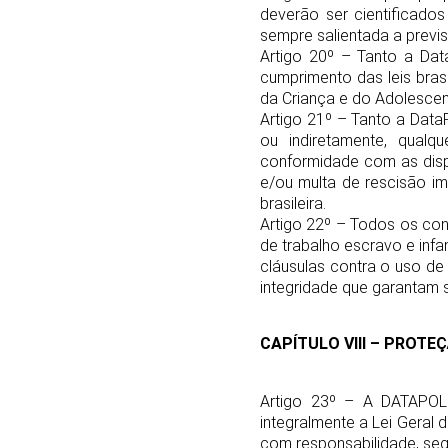
deverão ser cientificad
sempre salientada a previs
Artigo 20º – Tanto a Dat
cumprimento das leis brasi
da Criança e do Adolescent
Artigo 21º – Tanto a Data
ou indiretamente, qualq
conformidade com as dispos
e/ou multa de rescisão ime
brasileira.
Artigo 22º – Todos os c
de trabalho escravo e infa
cláusulas contra o uso de 
integridade que garantam 
CAPÍTULO VIII – PROTE
Artigo 23º – A DATAPOLI
integralmente a Lei Geral
com responsabilidade, seg