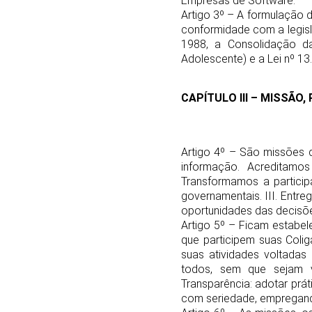
Empresas de Software.
Artigo 3º – A formulação 
conformidade com a legisla
1988, a Consolidação da
Adolescente) e a Lei nº 13
CAPÍTULO III – MISSÃO,
Artigo 4º – São missões 
informação. Acreditamos
Transformamos a particip
governamentais. III. Entr
oportunidades das decisõ
Artigo 5º – Ficam estabe
que participem suas Coli
suas atividades voltadas
todos, sem que sejam vi
Transparência: adotar prát
com seriedade, empregand