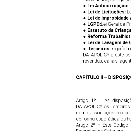
●
Lei Anticorrupção:
l
●
Lei de Licitações:
Le
●
Lei de Improbidade 
●
LGPD:
Lei Geral de P
●
Estatuto da Criança
●
Reforma Trabalhist
●
Lei de Lavagem de C
●
Terceiros:
significa
DATAPOLICY preste ser
revendas, canais, agen
CAPÍTULO II – DISPOSI
Artigo 1º – As disposiç
DATAPOLICY, os Terceiros 
como associações ou quai
de forma esporádica ou hab
Artigo 2º – Este Código