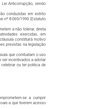
Lei Anticorrupção, sendo
rão conduzidas em estrito
Lei nº 8.069/1990 (Estatuto
etem a não tolerar, direta
atividades exercidas, em
cláusula constituirá motivo
ões previstas na legislação
usula que combatam o uso
o ser incentivados a adotar
celebrar ou ter politica de
comprometem-se a cumprir
soais a que tiverem acesso