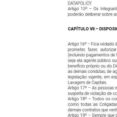
DATAPOLICY.
Artigo 15º – Os Integra
poderão deliberar sobre as
CAPÍTULO VII – DISPO
Artigo 16º – Fica vedado 
prometer, fazer, autoriz
(incluindo pagamentos de f
seja ela agente público o
benefício próprio ou do 
as demais condutas, de aç
legislação vigente, em esp
Lavagem de Capitais.
Artigo 17º – As pessoas 
suspeita de violação de co
Artigo 18º – Todos os c
como todas as Coligadas 
demais contratos que venh
Artigo 19º – Sempre que p