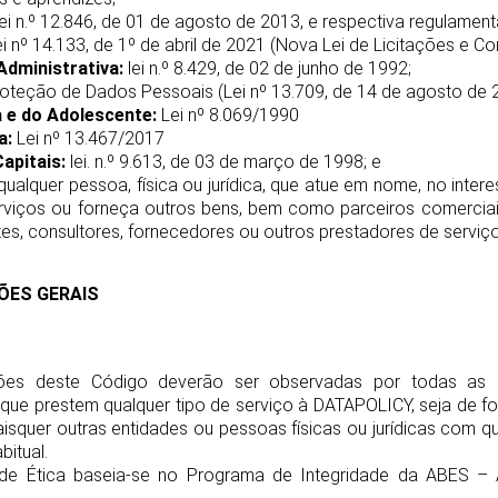
ei n.º 12.846, de 01 de agosto de 2013, e respectiva regulamen
i nº 14.133, de 1º de abril de 2021 (Nova Lei de Licitações e Co
Administrativa:
lei n.º 8.429, de 02 de junho de 1992;
roteção de Dados Pessoais (Lei nº 13.709, de 14 de agosto de 
 e do Adolescente:
Lei nº 8.069/1990
a:
Lei nº 13.467/2017
apitais:
lei. n.º 9.613, de 03 de março de 1998; e
 qualquer pessoa, física ou jurídica, que atue em nome, no inter
viços ou forneça outros bens, bem como parceiros comerciais,
tes, consultores, fornecedores ou outros prestadores de serviço
ÇÕES GERAIS
ões deste Código deverão ser observadas por todas as C
que prestem qualquer tipo de serviço à DATAPOLICY, seja de for
squer outras entidades ou pessoas físicas ou jurídicas com q
itual.
 de Ética baseia-se no Programa de Integridade da ABES – A