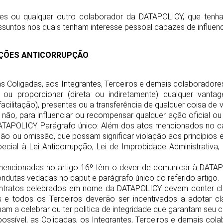
ntes ou qualquer outro colaborador da DATAPOLICY, que tenh
suntos nos quais tenham interesse pessoal capazes de influenci
SIÇÕES ANTICORRUPÇÃO
às Coligadas, aos Integrantes, Terceiros e demais colaborador
ar ou proporcionar (direta ou indiretamente) qualquer vant
acilitação), presentes ou a transferência de qualquer coisa de 
u não, para influenciar ou recompensar qualquer ação oficial o
DATAPOLICY. Parágrafo único: Além dos atos mencionados no c
ão ou omissão, que possam significar violação aos princípios 
ecial à Lei Anticorrupção, Lei de Improbidade Administrativa,
mencionadas no artigo 16º têm o dever de comunicar à DATAP
ndutas vedadas no caput e parágrafo único do referido artigo.
ontratos celebrados em nome da DATAPOLICY devem conter clá
e todos os Terceiros deverão ser incentivados a adotar cl
am a celebrar ou ter politica de integridade que garantam seu 
ossível, as Coligadas, os Integrantes, Terceiros e demais c