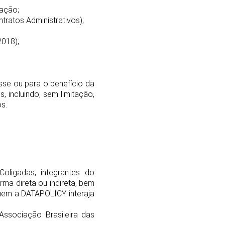
tação;
ntratos Administrativos);
2018);
esse ou para o benefício da
 incluindo, sem limitação,
s.
oligadas, integrantes do
ma direta ou indireta, bem
uem a DATAPOLICY interaja
ssociação Brasileira das