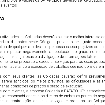
s princípios e valores da DATAPOLICY deverão ser divulgados,
 e eventos.
DAS
s atividades, as Coligadas deverão buscar o melhor interesse de
duta dispostos neste Código e prezando pela justa concorr
ica de qualquer ato desleal que possa causar prejuízos aos se
ssa impactar negativamente a reputação do grupo no merc
ropagandas enganosas e a divulgação de informações falsas.
 somente se proporão a executar serviços para os quais possu
 e nem aceitando a execução de trabalhos que não considerem
s com seus clientes, as Coligadas deverão definir previame
a serem atingidos, os meios previstos, as dificuldades e as l
mar as condições de preços e prazo de execução.
s com clientes, a empresa Coligada à DATAPOLICY estabelece,
, as responsabilidades e os direitos de ambas as partes do neg
rem a contratação de seus serviços e produtos, as Coliga