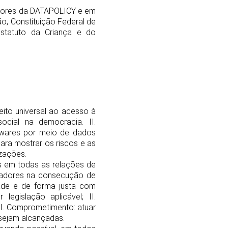
valores da DATAPOLICY e em
ão, Constituição Federal de
Estatuto da Criança e do
ito universal ao acesso à
ocial na democracia. II.
ftwares por meio de dados
ara mostrar os riscos e as
zações.
s em todas as relações de
oradores na consecução de
dade e de forma justa com
egislação aplicável; II.
III. Comprometimento: atuar
sejam alcançadas.