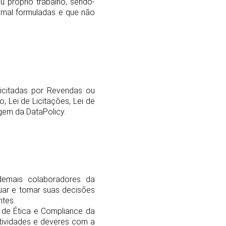
 próprio trabalho, sendo-
am mal formuladas e que não
licitadas por Revendas ou
 Lei de Licitações, Lei de
gem da DataPolicy.
demais colaboradores da
uar e tomar suas decisões
ntes.
 de Ética e Compliance da
tividades e deveres com a