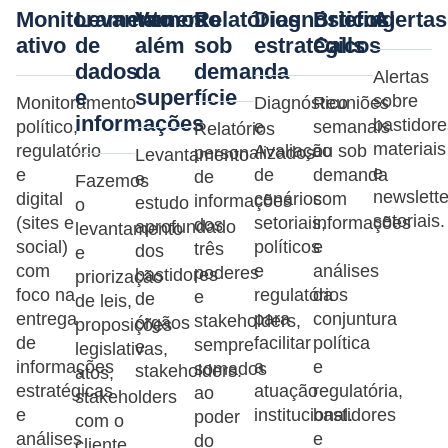
Monitoramento
Levantamento
Vamos
Relatórios
Diagnósticos
Briefing
Alertas
ativo
de
além
sob
estratégicos
Calls
dados
da
demanda
Alertas
e
superfície
sobre
Monitoramento
Diagnóstico
Reuniões
informações
bastidore
político,
e
semanais
Relatórios
materiais
regulatório
Avaliação
ou sob
personalizados
Levantamento
e
e
de
demanda
de
e
Fazemos
newslette
digital
cenários
com
informações
estudo
o
setoriais.
(sites e
setoriais,
informações
dos
aprofundado
levantamento
social)
políticos
e
três
dos
e
com
e
análises
poderes
bastidores
priorização
foco na
regulatórios
da
e
de
de leis,
entrega
para
conjuntura
stakeholders,
órgãos
proposições
de
facilitar
política
sempre
e
legislativas,
informações
a
e
somados
stakeholders.
atos,
estratégicas
atuação
regulatória,
ao
stakeholders
e
institucional.
bastidores
poder
com o
análises
e
do
cliente