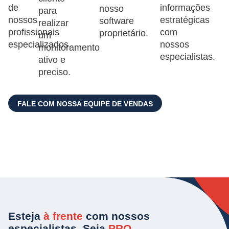
de
informações
nosso
para
nossos
estratégicas
software
realizar
profissionais
com
proprietário.
um
especializados.
nossos
monitoramento
especialistas.
ativo e
preciso.
FALE COM NOSSA EQUIPE DE VENDAS
Esteja
à frente
com nossos
especialistas. Seja
PRO
.