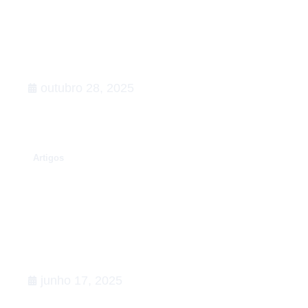
Rumo à COP30: o que esperar,
Agenda de Ação
outubro 28, 2025
.
Artigos
Conexões que fortalecem o setor
de Relações Governamentais:
apoiamos a 5ª edição do Happy na
Lata
junho 17, 2025