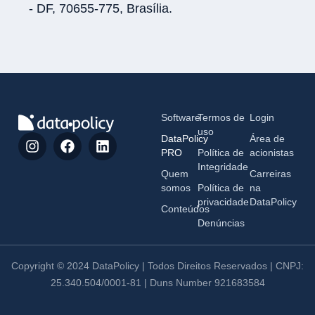
- DF, 70655-775, Brasília.
Software
Termos de
Login
uso
DataPolicy
Área de
PRO
Política de
acionistas
Integridade
Quem
Carreiras
somos
Política de
na
privacidade
DataPolicy
Conteúdos
Denúncias
Copyright © 2024 DataPolicy | Todos Direitos Reservados | CNPJ:
25.340.504/0001-81 | Duns Number 921683584