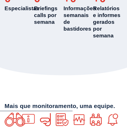
Especialistas
Briefings
Informações
Relatórios
calls por
semanais
e informes
semana
de
gerados
bastidores
por
semana
Mais que monitoramento, uma equipe.