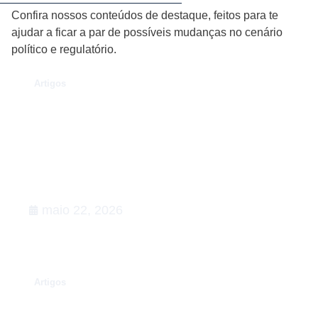
Confira nossos conteúdos de destaque, feitos para te
ajudar a ficar a par de possíveis mudanças no cenário
político e regulatório.
.
Artigos
O Caso Neymar: como a
convocação para a Copa de 2026
desenhou uma aula magna de
advocacy e RIG
maio 22, 2026
.
Artigos