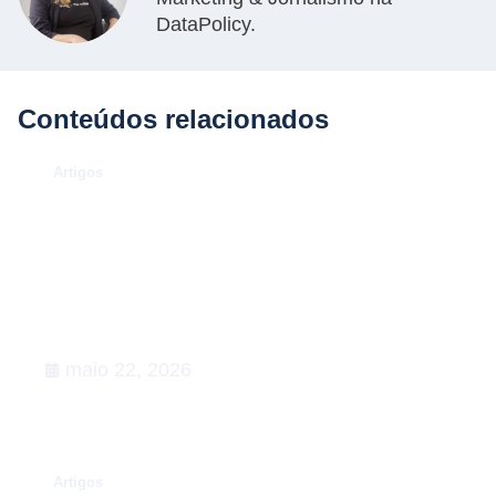
DataPolicy.
Conteúdos relacionados
.
Artigos
O Caso Neymar: como a
convocação para a Copa de 2026
desenhou uma aula magna de
advocacy e RIG
maio 22, 2026
.
Artigos