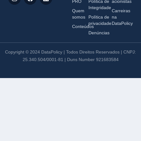
PRO
Política de
acionistas
Integridade
Quem
Carreiras
somos
Política de
na
privacidade
DataPolicy
Conteúdos
Denúncias
Copyright © 2024 DataPolicy | Todos Direitos Reservados | CNPJ:
25.340.504/0001-81 | Duns Number 921683584