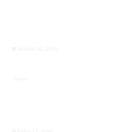
Rumo à COP30: o que esperar,
Agenda de Ação
outubro 28, 2025
.
Artigos
Conexões que fortalecem o setor
de Relações Governamentais:
apoiamos a 5ª edição do Happy na
Lata
junho 17, 2025