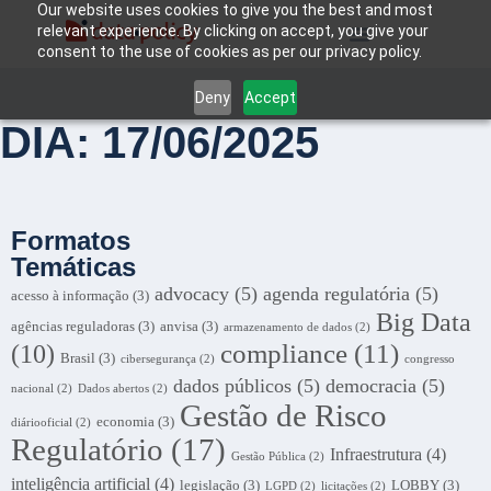
Our website uses cookies to give you the best and most
relevant experience. By clicking on accept, you give your
consent to the use of cookies as per our privacy policy.
Deny
Accept
DIA: 17/06/2025
Formatos
Temáticas
advocacy
(5)
agenda regulatória
(5)
acesso à informação
(3)
Big Data
agências reguladoras
(3)
anvisa
(3)
armazenamento de dados
(2)
compliance
(11)
(10)
Brasil
(3)
cibersegurança
(2)
congresso
dados públicos
(5)
democracia
(5)
nacional
(2)
Dados abertos
(2)
Gestão de Risco
economia
(3)
diáriooficial
(2)
Regulatório
(17)
Infraestrutura
(4)
Gestão Pública
(2)
inteligência artificial
(4)
legislação
(3)
LOBBY
(3)
LGPD
(2)
licitações
(2)