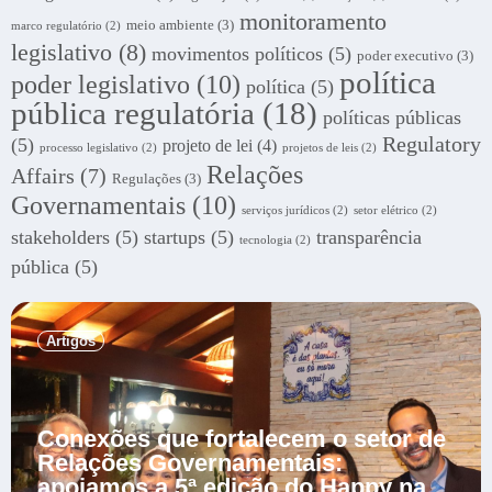
monitoramento
meio ambiente
(3)
marco regulatório
(2)
legislativo
(8)
movimentos políticos
(5)
poder executivo
(3)
política
poder legislativo
(10)
política
(5)
pública regulatória
(18)
políticas públicas
Regulatory
(5)
projeto de lei
(4)
processo legislativo
(2)
projetos de leis
(2)
Relações
Affairs
(7)
Regulações
(3)
Governamentais
(10)
serviços jurídicos
(2)
setor elétrico
(2)
stakeholders
(5)
startups
(5)
transparência
tecnologia
(2)
pública
(5)
.
Artigos
Conexões que fortalecem o setor de
Relações Governamentais:
apoiamos a 5ª edição do Happy na