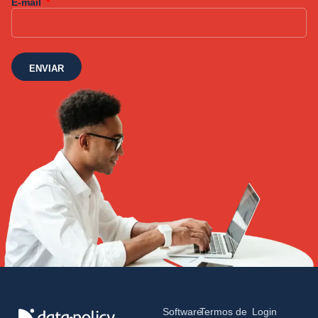
E-mail
ENVIAR
Software
Termos de
Login