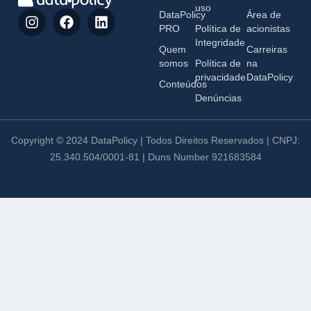
uso
DataPolicy
Área de
PRO
Política de
acionistas
Integridade
Quem
Carreiras
somos
Política de
na
privacidade
DataPolicy
Conteúdos
Denúncias
Copyright © 2024 DataPolicy | Todos Direitos Reservados | CNPJ:
25.340.504/0001-81 | Duns Number 921683584