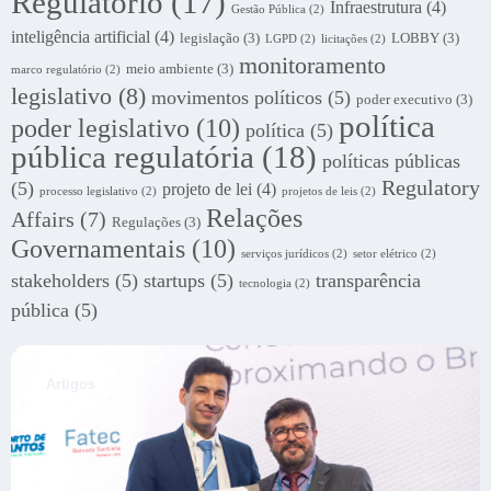
Regulatório
(17)
Infraestrutura
(4)
Gestão Pública
(2)
inteligência artificial
(4)
legislação
(3)
LOBBY
(3)
LGPD
(2)
licitações
(2)
monitoramento
meio ambiente
(3)
marco regulatório
(2)
legislativo
(8)
movimentos políticos
(5)
poder executivo
(3)
política
poder legislativo
(10)
política
(5)
pública regulatória
(18)
políticas públicas
Regulatory
(5)
projeto de lei
(4)
processo legislativo
(2)
projetos de leis
(2)
Relações
Affairs
(7)
Regulações
(3)
Governamentais
(10)
serviços jurídicos
(2)
setor elétrico
(2)
stakeholders
(5)
startups
(5)
transparência
tecnologia
(2)
pública
(5)
.
Artigos