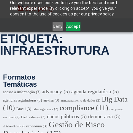
Our website uses cookies to give you the best and most
relevant experience. By clicking on accept, you give your
consent to the use of cookies as per our privacy policy.
Deny
Accept
ETIQUETA:
INFRAESTRUTURA
Formatos
Temáticas
advocacy
(5)
agenda regulatória
(5)
acesso à informação
(3)
Big Data
agências reguladoras
(3)
anvisa
(3)
armazenamento de dados
(2)
compliance
(11)
(10)
Brasil
(3)
cibersegurança
(2)
congresso
dados públicos
(5)
democracia
(5)
nacional
(2)
Dados abertos
(2)
Gestão de Risco
economia
(3)
diáriooficial
(2)