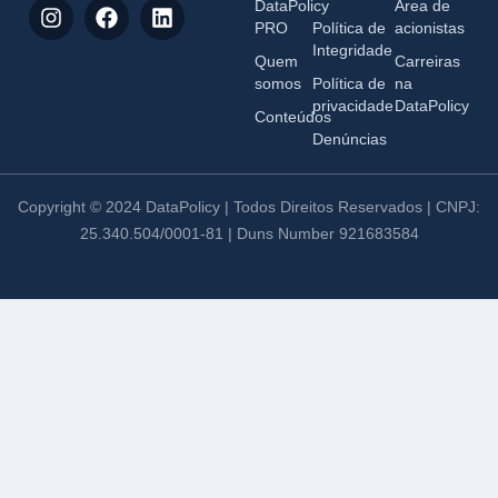
DataPolicy
Área de
PRO
Política de
acionistas
Integridade
Quem
Carreiras
somos
Política de
na
privacidade
DataPolicy
Conteúdos
Denúncias
Copyright © 2024 DataPolicy | Todos Direitos Reservados | CNPJ:
25.340.504/0001-81 | Duns Number 921683584