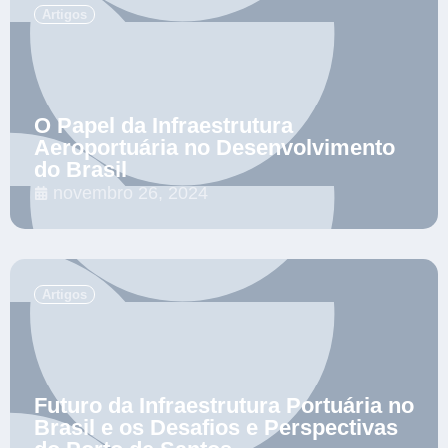
Artigos
O Papel da Infraestrutura
Aeroportuária no Desenvolvimento
do Brasil
novembro 26, 2024
.
Artigos
Futuro da Infraestrutura Portuária no
Brasil e os Desafios e Perspectivas