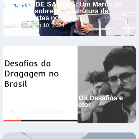
CARTA DE SANTOS: Um Marco no
Debate sobre Infraestrutura de
Transportes no Brasil
dezembro 10, 2024
.
Artigos
Dragagem no Brasil: Os Desafios e
as Soluções para o Setor
novembro 29, 2024
.