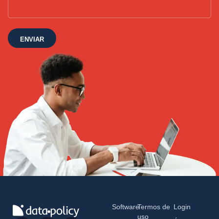
ENVIAR
Software
Termos de
Login
uso