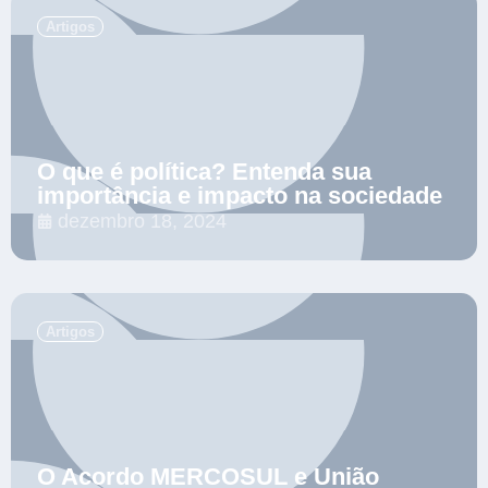
.
Artigos
O que é política? Entenda sua
importância e impacto na sociedade
dezembro 18, 2024
.
Artigos
O Acordo MERCOSUL e União