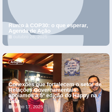
Rumo à COP30: o que esperar,
Agenda de Ação
outubro 28, 2025
.
Artigos
Conexões que fortalecem o setor de
Relações Governamentais:
apoiamos a 5ª edição do Happy na
Lata
junho 17, 2025