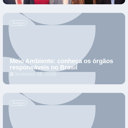
.
Artigos
Meio Ambiente: conheça os órgãos
responsáveis no Brasil
fevereiro 26, 2025
.
Artigos