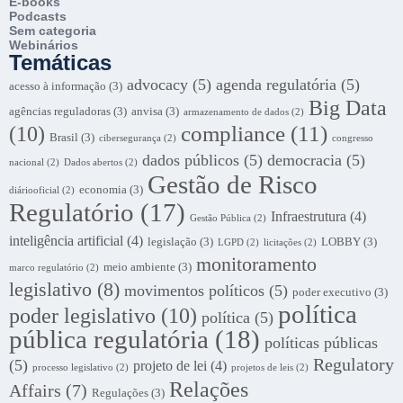
E-books
Podcasts
Sem categoria
Webinários
Temáticas
advocacy
(5)
agenda regulatória
(5)
acesso à informação
(3)
Big Data
agências reguladoras
(3)
anvisa
(3)
armazenamento de dados
(2)
compliance
(11)
(10)
Brasil
(3)
cibersegurança
(2)
congresso
dados públicos
(5)
democracia
(5)
nacional
(2)
Dados abertos
(2)
Gestão de Risco
economia
(3)
diáriooficial
(2)
Regulatório
(17)
Infraestrutura
(4)
Gestão Pública
(2)
inteligência artificial
(4)
legislação
(3)
LOBBY
(3)
LGPD
(2)
licitações
(2)
monitoramento
meio ambiente
(3)
marco regulatório
(2)
legislativo
(8)
movimentos políticos
(5)
poder executivo
(3)
política
poder legislativo
(10)
política
(5)
pública regulatória
(18)
políticas públicas
Regulatory
(5)
projeto de lei
(4)
processo legislativo
(2)
projetos de leis
(2)
Relações
Affairs
(7)
Regulações
(3)