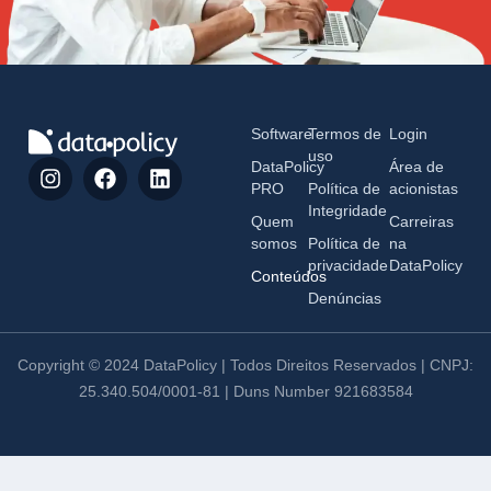
Software
Termos de
Login
uso
DataPolicy
Área de
PRO
Política de
acionistas
Integridade
Quem
Carreiras
somos
Política de
na
privacidade
DataPolicy
Conteúdos
Denúncias
Copyright © 2024 DataPolicy | Todos Direitos Reservados | CNPJ:
25.340.504/0001-81 | Duns Number 921683584