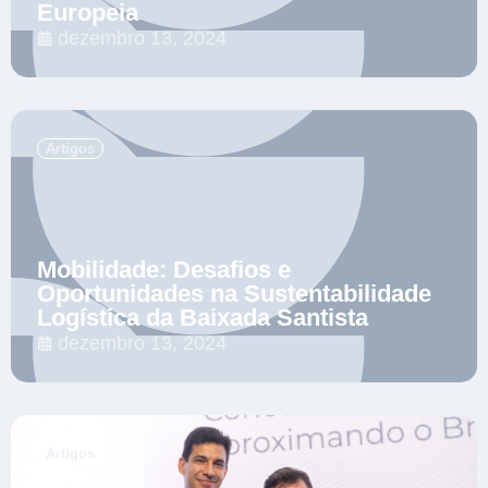
Europeia
dezembro 13, 2024
.
Artigos
Mobilidade: Desafios e
Oportunidades na Sustentabilidade
Logística da Baixada Santista
dezembro 13, 2024
.
Artigos