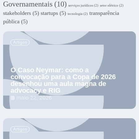
Governamentais
(10)
serviços jurídicos
(2)
setor elétrico
(2)
stakeholders
(5)
startups
(5)
transparência
tecnologia
(2)
pública
(5)
.
Artigos
O Caso Neymar: como a
convocação para a Copa de 2026
desenhou uma aula magna de
advocacy e RIG
maio 22, 2026
.
Artigos