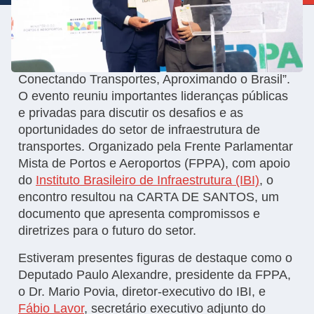
No dia 29 de novembro de 2024, a cidade de
Santos (SP) recebeu o “1º Summit Connect Infra:
Conectando Transportes, Aproximando o Brasil”.
O evento reuniu importantes lideranças públicas
e privadas para discutir os desafios e as
oportunidades do setor de infraestrutura de
transportes. Organizado pela Frente Parlamentar
Mista de Portos e Aeroportos (FPPA), com apoio
do
Instituto Brasileiro de Infraestrutura (IBI)
, o
encontro resultou na CARTA DE SANTOS, um
documento que apresenta compromissos e
diretrizes para o futuro do setor.
Estiveram presentes figuras de destaque como o
Deputado Paulo Alexandre, presidente da FPPA,
o Dr. Mario Povia, diretor-executivo do IBI, e
Fábio Lavor
, secretário executivo adjunto do