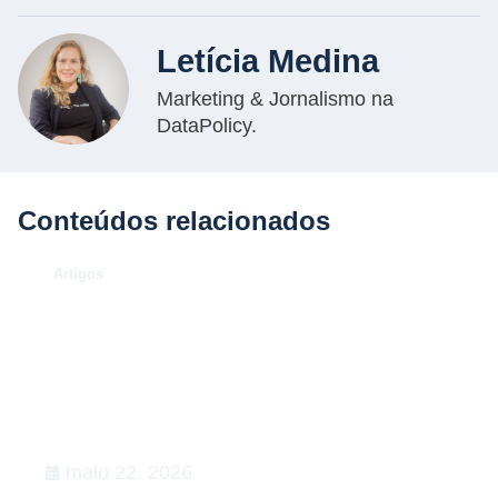
Letícia Medina
Marketing & Jornalismo na
DataPolicy.
Conteúdos relacionados
.
Artigos
O Caso Neymar: como a
convocação para a Copa de 2026
desenhou uma aula magna de
advocacy e RIG
maio 22, 2026