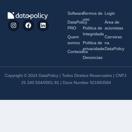
Software
Termos de
Login
uso
DataPolicy
Área de
PRO
Política de
acionistas
Integridade
Quem
Carreiras
somos
Política de
na
privacidade
DataPolicy
Conteúdos
Denúncias
Copyright © 2024 DataPolicy | Todos Direitos Reservados | CNPJ:
25.340.504/0001-81 | Duns Number 921683584