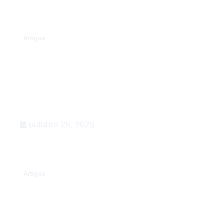
.
Artigos
Rumo à COP30: o que esperar,
Agenda de Ação
outubro 28, 2025
.
Artigos
Conexões que fortalecem o setor