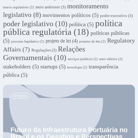
monitoramento
meio ambiente
(3)
marco regulatório
(2)
legislativo
(8)
movimentos políticos
(5)
poder executivo
(3)
política
poder legislativo
(10)
política
(5)
pública regulatória
(18)
políticas públicas
Regulatory
(5)
projeto de lei
(4)
processo legislativo
(2)
projetos de leis
(2)
Relações
Affairs
(7)
Regulações
(3)
Governamentais
(10)
serviços jurídicos
(2)
setor elétrico
(2)
stakeholders
(5)
startups
(5)
transparência
tecnologia
(2)
pública
(5)
.
Artigos
Futuro da Infraestrutura Portuária no
Brasil e os Desafios e Perspectivas