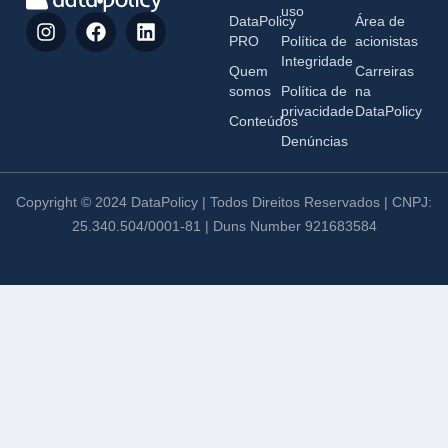
uso
DataPolicy
Área de
PRO
Política de
acionistas
Integridade
Quem
Carreiras
somos
Política de
na
privacidade
DataPolicy
Conteúdos
Denúncias
Copyright © 2024 DataPolicy | Todos Direitos Reservados | CNPJ:
25.340.504/0001-81 | Duns Number 921683584