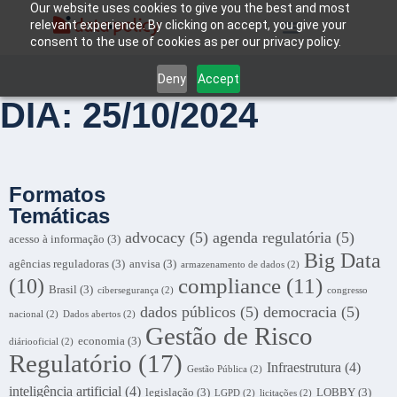
Our website uses cookies to give you the best and most
relevant experience. By clicking on accept, you give your
consent to the use of cookies as per our privacy policy.
Deny
Accept
DIA: 25/10/2024
Formatos
Temáticas
advocacy
(5)
agenda regulatória
(5)
acesso à informação
(3)
Big Data
agências reguladoras
(3)
anvisa
(3)
armazenamento de dados
(2)
compliance
(11)
(10)
Brasil
(3)
cibersegurança
(2)
congresso
dados públicos
(5)
democracia
(5)
nacional
(2)
Dados abertos
(2)
Gestão de Risco
economia
(3)
diáriooficial
(2)
Regulatório
(17)
Infraestrutura
(4)
Gestão Pública
(2)
inteligência artificial
(4)
legislação
(3)
LOBBY
(3)
LGPD
(2)
licitações
(2)