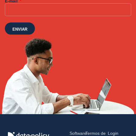
E-mail
ENVIAR
Software
Termos de
Login