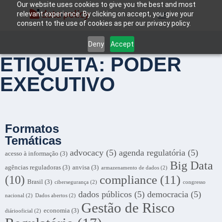
Our website uses cookies to give you the best and most
relevant experience. By clicking on accept, you give your
consent to the use of cookies as per our privacy policy.
Deny
Accept
ETIQUETA: PODER
EXECUTIVO
Formatos
Temáticas
advocacy
(5)
agenda regulatória
(5)
acesso à informação
(3)
Big Data
agências reguladoras
(3)
anvisa
(3)
armazenamento de dados
(2)
compliance
(11)
(10)
Brasil
(3)
cibersegurança
(2)
congresso
dados públicos
(5)
democracia
(5)
nacional
(2)
Dados abertos
(2)
Gestão de Risco
economia
(3)
diáriooficial
(2)