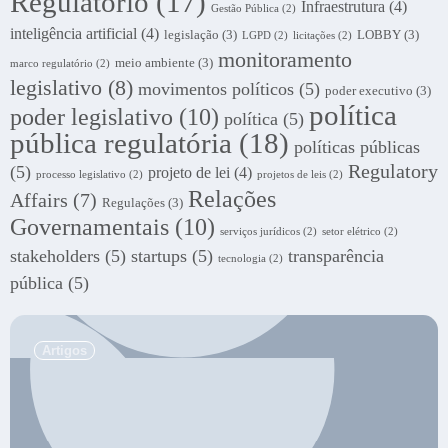
Regulatório
(17)
Infraestrutura
(4)
Gestão Pública
(2)
inteligência artificial
(4)
legislação
(3)
LOBBY
(3)
LGPD
(2)
licitações
(2)
monitoramento
meio ambiente
(3)
marco regulatório
(2)
legislativo
(8)
movimentos políticos
(5)
poder executivo
(3)
política
poder legislativo
(10)
política
(5)
pública regulatória
(18)
políticas públicas
Regulatory
(5)
projeto de lei
(4)
processo legislativo
(2)
projetos de leis
(2)
Relações
Affairs
(7)
Regulações
(3)
Governamentais
(10)
serviços jurídicos
(2)
setor elétrico
(2)
stakeholders
(5)
startups
(5)
transparência
tecnologia
(2)
pública
(5)
.
Artigos