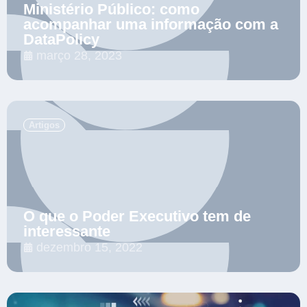
Ministério Público: como
acompanhar uma informação com a
DataPolicy
março 28, 2023
.
Artigos
O que o Poder Executivo tem de
interessante
dezembro 15, 2022
.