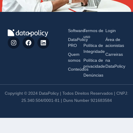
Software
Termos de
Login
uso
DataPolicy
Área de
PRO
Política de
acionistas
Integridade
Quem
Carreiras
somos
Política de
na
privacidade
DataPolicy
Conteúdos
Denúncias
Copyright © 2024 DataPolicy | Todos Direitos Reservados | CNPJ:
25.340.504/0001-81 | Duns Number 921683584