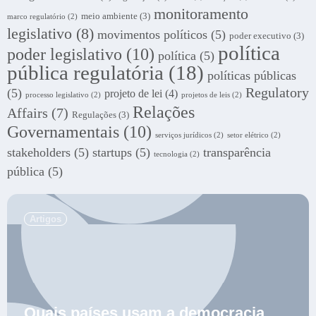
monitoramento
meio ambiente
(3)
marco regulatório
(2)
legislativo
(8)
movimentos políticos
(5)
poder executivo
(3)
política
poder legislativo
(10)
política
(5)
pública regulatória
(18)
políticas públicas
Regulatory
(5)
projeto de lei
(4)
processo legislativo
(2)
projetos de leis
(2)
Relações
Affairs
(7)
Regulações
(3)
Governamentais
(10)
serviços jurídicos
(2)
setor elétrico
(2)
stakeholders
(5)
startups
(5)
transparência
tecnologia
(2)
pública
(5)
.
Artigos
Quais países usam a democracia