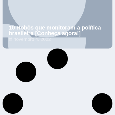
10 Robôs que monitoram a política
brasileira [Conheça agora!]
novembro 4, 2022