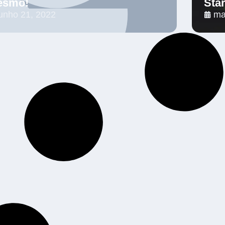
esmo!
Sta
junho 21, 2022
ma