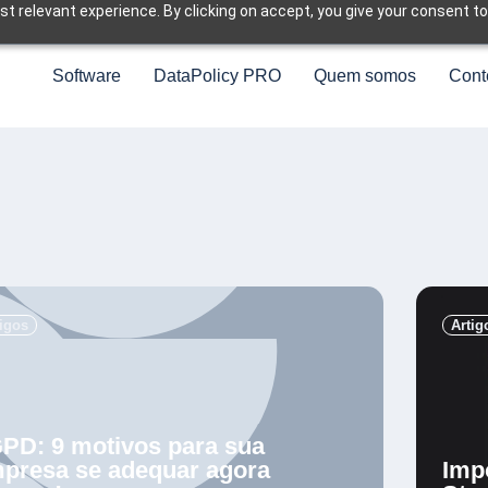
t relevant experience. By clicking on accept, you give your consent to
Software
DataPolicy PRO
Quem somos
Cont
.
tigos
Artig
PD: 9 motivos para sua
presa se adequar agora
Imp