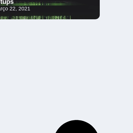
rtups
rço 22, 2021