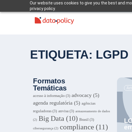
Our website uses cookies to give you the best and mos
privacy policy.
ETIQUETA: LGPD
Formatos
Temáticas
Ar
advocacy
(5)
acesso à informação
(3)
agenda regulatória
(5)
agências
reguladoras
(3)
anvisa
(3)
armazenamento de dados
Big Data
(10)
LG
Brasil
(3)
(2)
compliance
(11)
em
cibersegurança
(2)