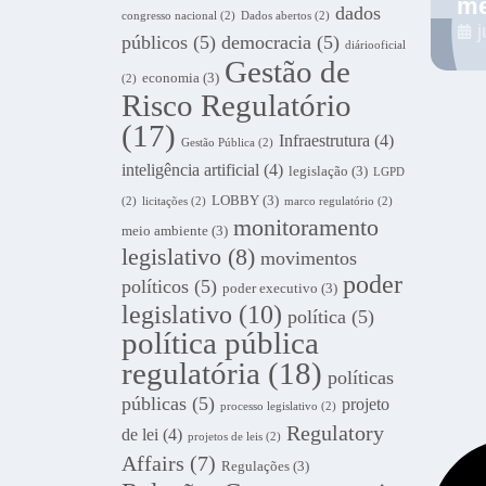
m
dados
congresso nacional
(2)
Dados abertos
(2)
públicos
(5)
democracia
(5)
diáriooficial
Gestão de
economia
(3)
(2)
Risco Regulatório
(17)
Infraestrutura
(4)
Gestão Pública
(2)
inteligência artificial
(4)
legislação
(3)
LGPD
LOBBY
(3)
(2)
licitações
(2)
marco regulatório
(2)
monitoramento
meio ambiente
(3)
legislativo
(8)
movimentos
poder
políticos
(5)
poder executivo
(3)
legislativo
(10)
política
(5)
política pública
regulatória
(18)
políticas
públicas
(5)
projeto
processo legislativo
(2)
Regulatory
de lei
(4)
projetos de leis
(2)
Affairs
(7)
Regulações
(3)