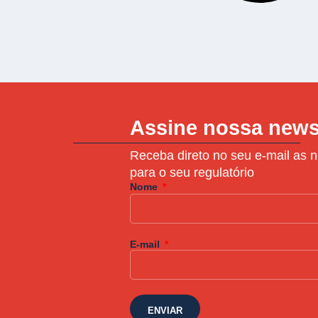
Assine nossa news
Receba direto no seu e-mail as n
para o seu regulatório
Nome
E-mail
ENVIAR