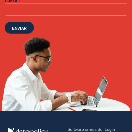
E-mail
ENVIAR
Software
Termos de
Login