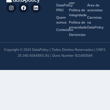
uso
DataPolicy
Área de
PRO
Política de
acionistas
Integridade
Quem
Carreiras
somos
Política de
na
privacidade
DataPolicy
Conteúdos
Denúncias
Copyright © 2024 DataPolicy | Todos Direitos Reservados | CNPJ:
25.340.504/0001-81 | Duns Number 921683584