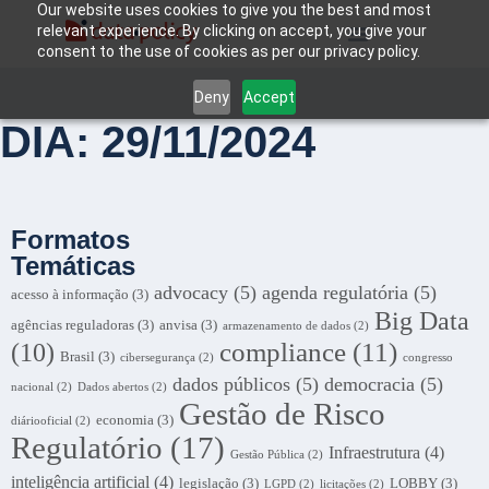
Our website uses cookies to give you the best and most
relevant experience. By clicking on accept, you give your
consent to the use of cookies as per our privacy policy.
Deny
Accept
DIA: 29/11/2024
Formatos
Temáticas
advocacy
(5)
agenda regulatória
(5)
acesso à informação
(3)
Big Data
agências reguladoras
(3)
anvisa
(3)
armazenamento de dados
(2)
compliance
(11)
(10)
Brasil
(3)
cibersegurança
(2)
congresso
dados públicos
(5)
democracia
(5)
nacional
(2)
Dados abertos
(2)
Gestão de Risco
economia
(3)
diáriooficial
(2)
Regulatório
(17)
Infraestrutura
(4)
Gestão Pública
(2)
inteligência artificial
(4)
legislação
(3)
LOBBY
(3)
LGPD
(2)
licitações
(2)