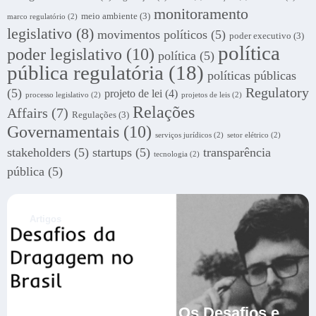
monitoramento
meio ambiente
(3)
marco regulatório
(2)
legislativo
(8)
movimentos políticos
(5)
poder executivo
(3)
política
poder legislativo
(10)
política
(5)
pública regulatória
(18)
políticas públicas
Regulatory
(5)
projeto de lei
(4)
processo legislativo
(2)
projetos de leis
(2)
Relações
Affairs
(7)
Regulações
(3)
Governamentais
(10)
serviços jurídicos
(2)
setor elétrico
(2)
stakeholders
(5)
startups
(5)
transparência
tecnologia
(2)
pública
(5)
.
Artigos
Dragagem no Brasil: Os Desafios e