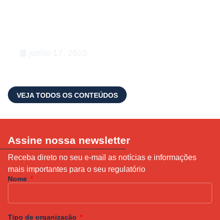
Conexões que fortalecem o setor
de Relações Governamentais:
apoiamos a 5ª edição do Happy na
Lata
junho 17, 2025
VEJA TODOS OS CONTEÚDOS
Assine nossa newsletter
Receba direto no seu e-mail as notícias e informações
mais importantes para o seu regulatório
Nome
Tipo de organização