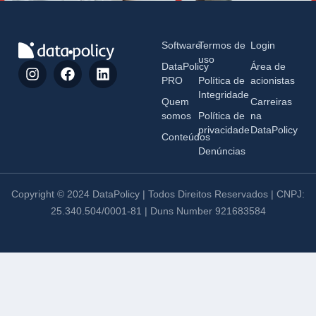
Software
Termos de
Login
uso
DataPolicy
Área de
PRO
Política de
acionistas
Integridade
Quem
Carreiras
somos
Política de
na
privacidade
DataPolicy
Conteúdos
Denúncias
Copyright © 2024 DataPolicy | Todos Direitos Reservados | CNPJ:
25.340.504/0001-81 | Duns Number 921683584