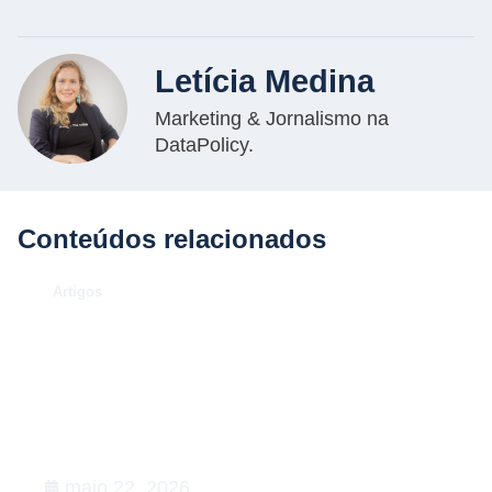
Letícia Medina
Marketing & Jornalismo na
DataPolicy.
Conteúdos relacionados
.
Artigos
O Caso Neymar: como a
convocação para a Copa de 2026
desenhou uma aula magna de
advocacy e RIG
maio 22, 2026