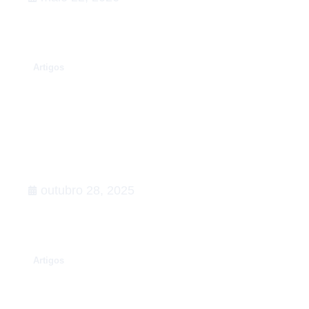
.
Artigos
Rumo à COP30: o que esperar,
Agenda de Ação
outubro 28, 2025
.
Artigos