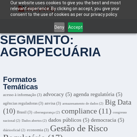
Our website uses cookies to give you the best and most
relevant experience. By clicking on accept, you give your
consent to the use of cookies as per our privacy policy.
Deny
Accept
SEGMENTO:
AGROPECUÁRIA
Formatos
Temáticas
advocacy
(5)
agenda regulatória
(5)
acesso à informação
(3)
Big Data
agências reguladoras
(3)
anvisa
(3)
armazenamento de dados
(2)
compliance
(11)
(10)
Brasil
(3)
cibersegurança
(2)
congresso
dados públicos
(5)
democracia
(5)
nacional
(2)
Dados abertos
(2)
Gestão de Risco
economia
(3)
diáriooficial
(2)