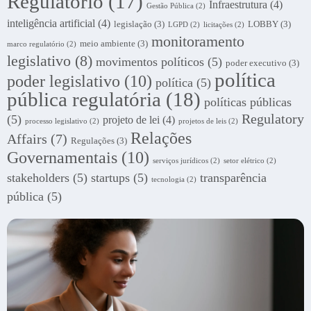
Regulatório
(17)
Infraestrutura
(4)
Gestão Pública
(2)
inteligência artificial
(4)
legislação
(3)
LOBBY
(3)
LGPD
(2)
licitações
(2)
monitoramento
meio ambiente
(3)
marco regulatório
(2)
legislativo
(8)
movimentos políticos
(5)
poder executivo
(3)
política
poder legislativo
(10)
política
(5)
pública regulatória
(18)
políticas públicas
Regulatory
(5)
projeto de lei
(4)
processo legislativo
(2)
projetos de leis
(2)
Relações
Affairs
(7)
Regulações
(3)
Governamentais
(10)
serviços jurídicos
(2)
setor elétrico
(2)
stakeholders
(5)
startups
(5)
transparência
tecnologia
(2)
pública
(5)
.