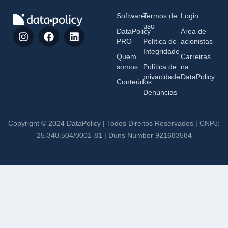
Software
Termos de
Login
uso
DataPolicy
Área de
PRO
Política de
acionistas
Integridade
Quem
Carreiras
somos
Política de
na
privacidade
DataPolicy
Conteúdos
Denúncias
Copyright © 2024 DataPolicy | Todos Direitos Reservados | CNPJ:
25.340.504/0001-81 | Duns Number 921683584