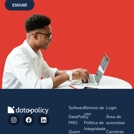
ENVIAR
Software
Termos de
Login
uso
DataPolicy
Área de
PRO
Política de
acionistas
Integridade
Quem
Carreiras