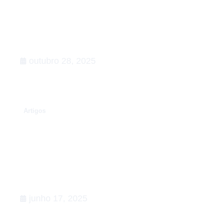
Rumo à COP30: o que esperar,
Agenda de Ação
outubro 28, 2025
.
Artigos
Conexões que fortalecem o setor
de Relações Governamentais:
apoiamos a 5ª edição do Happy na
Lata
junho 17, 2025