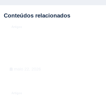
Conteúdos relacionados
.
Artigos
O Caso Neymar: como a
convocação para a Copa de 2026
desenhou uma aula magna de
advocacy e RIG
maio 22, 2026
.
Artigos