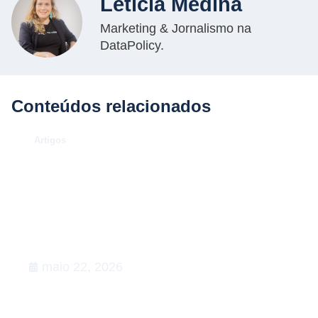
Letícia Medina
Marketing & Jornalismo na
DataPolicy.
Conteúdos relacionados
.
Artigos
O Caso Neymar: como a
convocação para a Copa de 2026
desenhou uma aula magna de
advocacy e RIG
maio 22, 2026