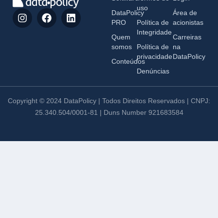
uso
DataPolicy
Área de
PRO
Política de
acionistas
Integridade
Quem
Carreiras
somos
Política de
na
privacidade
DataPolicy
Conteúdos
Denúncias
Copyright © 2024 DataPolicy | Todos Direitos Reservados | CNPJ:
25.340.504/0001-81 | Duns Number 921683584