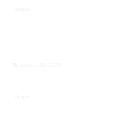
.
Artigos
Rumo à COP30: o que esperar,
Agenda de Ação
outubro 28, 2025
.
Artigos
Conexões que fortalecem o setor
de Relações Governamentais:
apoiamos a 5ª edição do Happy na