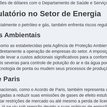
hões de dólares com o Departamento de Saúde e Servi
latório no Setor de Energia
ialmente o petróleo e gás, também enfrenta riscos regulat
s Ambientais
como as estabelecidas pela Agência de Proteção Ambien
iretamente a operação de empresas do setor. A imposiç
e levar a custos adicionais significativos para a confo
s severas para controle de poluição do ar e da água pod
cnologia de ponta ou mudem seus processos de produç
e Paris
nacionais, como o Acordo de Paris, também representa u
adas a reduzir suas emissões de gases de efeito estuf
r restrições de mercado ou até mesmo a perda de lice
 já se viu sob pressão devido a suas práticas de emissõ