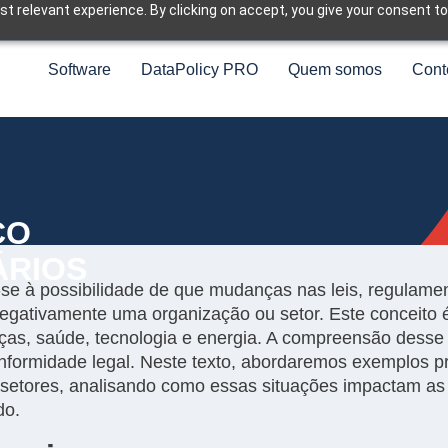
t relevant experience. By clicking on accept, you give your consent to
Software
DataPolicy PRO
Quem somos
Cont
CO
ÁRIOS
e-se à possibilidade de que mudanças nas leis, regulame
egativamente uma organização ou setor. Este conceito 
anças, saúde, tecnologia e energia. A compreensão desse 
onformidade legal. Neste texto, abordaremos exemplos pr
s setores, analisando como essas situações impactam 
do.