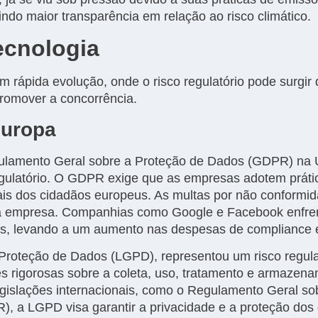
ndo maior transparência em relação ao risco climático.
ecnologia
m rápida evolução, onde o risco regulatório pode surgir
romover a concorrência.
Europa
lamento Geral sobre a Proteção de Dados (GDPR) na 
egulatório. O GDPR exige que as empresas adotem práti
ais dos cidadãos europeus. As multas por não conform
 da empresa. Companhias como Google e Facebook enfre
ções, levando a um aumento nas despesas de compliance e
e Proteção de Dados (LGPD), representou um risco regul
zes rigorosas sobre a coleta, uso, tratamento e armaze
legislações internacionais, como o Regulamento Geral s
, a LGPD visa garantir a privacidade e a proteção dos d