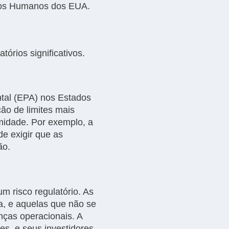
ços Humanos dos EUA.
órios significativos.
tal (EPA) nos Estados
ão de limites mais
rmidade. Por exemplo, a
e exigir que as
ão.
m risco regulatório. As
a, e aquelas que não se
nças operacionais. A
es, e seus investidores