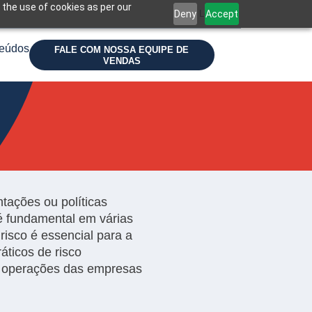
 the use of cookies as per our
Deny
Accept
Login
eúdos
FALE COM NOSSA EQUIPE DE
VENDAS
ntações ou políticas
é fundamental em várias
risco é essencial para a
áticos de risco
as operações das empresas