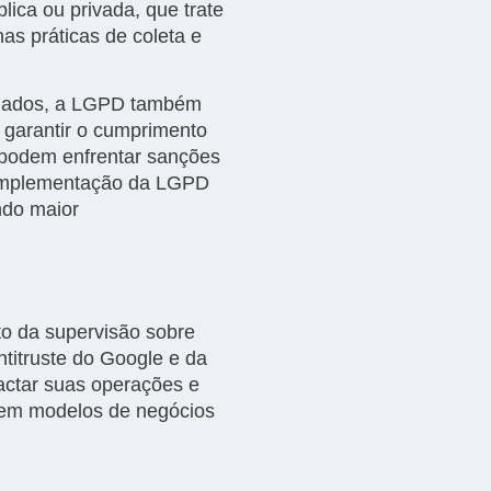
lica ou privada, que trate
nas práticas de coleta e
e dados, a LGPD também
 garantir o cumprimento
 podem enfrentar sanções
A implementação da LGPD
ndo maior
to da supervisão sobre
ntitruste do Google e da
actar suas operações e
s em modelos de negócios