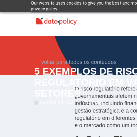
Our website uses cookies to give you the best and mos
privacy policy.
← voltar para todos os conteúdos
5 EXEMPLOS DE RIS
REGULATÓRIO EM V
O risco regulatório refer
SETORES
governamentais afetem n
outubro 14, 2024
10:26 am
indústrias, incluindo fin
gestão estratégica e a c
regulatório em diferente
e o mercado como um to