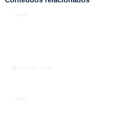
.
Artigos
O Caso Neymar: como a
convocação para a Copa de 2026
desenhou uma aula magna de
advocacy e RIG
maio 22, 2026
.
Artigos