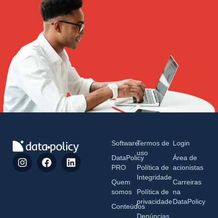
Software
Termos de
Login
uso
DataPolicy
Área de
PRO
Política de
acionistas
Integridade
Quem
Carreiras
somos
Política de
na
privacidade
DataPolicy
Conteúdos
Denúncias