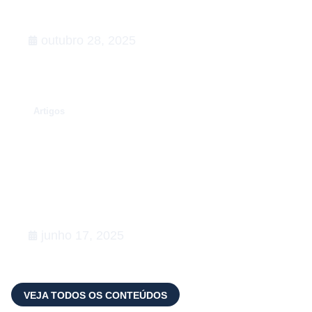
Rumo à COP30: o que esperar,
Agenda de Ação
outubro 28, 2025
.
Artigos
Conexões que fortalecem o setor
de Relações Governamentais:
apoiamos a 5ª edição do Happy na
Lata
junho 17, 2025
VEJA TODOS OS CONTEÚDOS