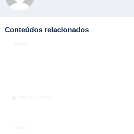
Conteúdos relacionados
.
Artigos
O Caso Neymar: como a
convocação para a Copa de 2026
desenhou uma aula magna de
advocacy e RIG
maio 22, 2026
.
Artigos