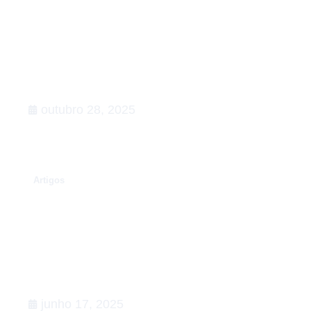
Rumo à COP30: o que esperar,
Agenda de Ação
outubro 28, 2025
.
Artigos
Conexões que fortalecem o setor
de Relações Governamentais:
apoiamos a 5ª edição do Happy na
Lata
junho 17, 2025