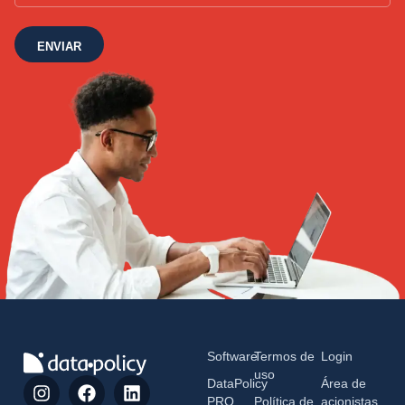
ENVIAR
Software
Termos de
Login
uso
DataPolicy
Área de
PRO
Política de
acionistas