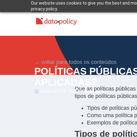
Our website uses cookies to give you the best and mos
privacy policy.
← voltar para todos os conteúdos
POLÍTICAS PÚBLICA
APLICADAS?
Que as políticas pública
dezembro 8, 2022
6:44 pm
tipos de políticas públi
Tipos de políticas p
Como uma política p
Exemplos de política
Tipos de políti