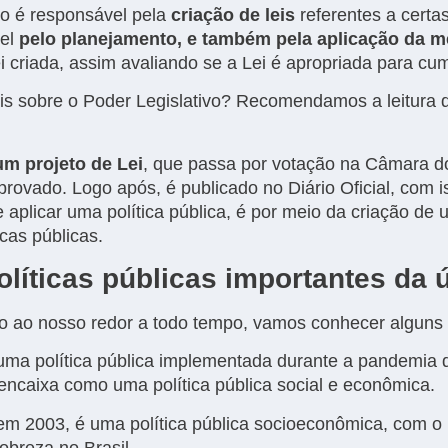
vo é responsável pela
criação de leis
referentes a certas
vel
pelo planejamento, e também pela aplicação da m
i criada, assim avaliando se a Lei é apropriada para cum
s sobre o Poder Legislativo? Recomendamos a leitura
um projeto de Lei
, que passa por votação na Câmara d
provado. Logo após, é publicado no Diário Oficial, com 
e aplicar uma política pública, é por meio da criação de
icas públicas.
líticas públicas importantes da 
tão ao nosso redor a todo tempo, vamos conhecer algun
uma política pública implementada durante a pandemia 
 encaixa como uma política pública social e econômica.
 em 2003, é uma política pública socioeconômica, com o i
pobreza no Brasil.