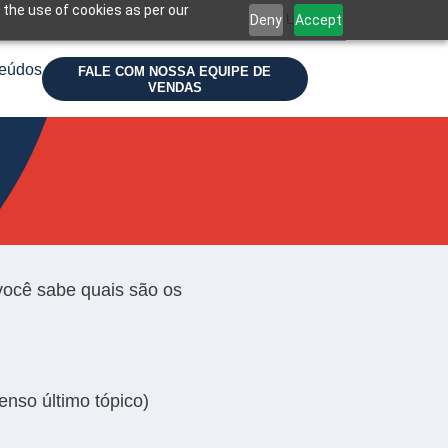
 the use of cookies as per our
Deny
Accept
Login
eúdos
FALE COM NOSSA EQUIPE DE
VENDAS
você sabe quais são os
enso último tópico)