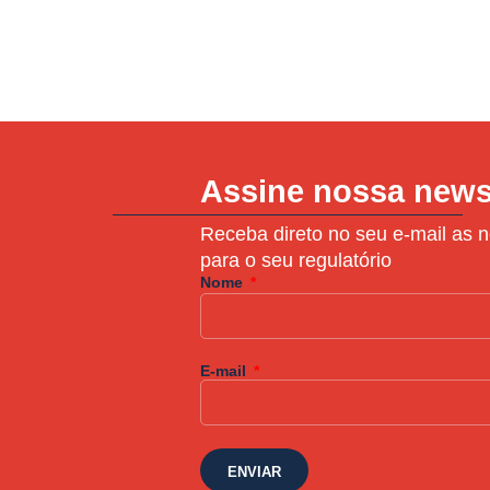
Assine nossa news
Receba direto no seu e-mail as n
para o seu regulatório
Nome
E-mail
ENVIAR