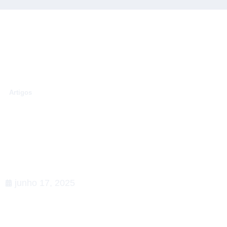
.
Artigos
Conexões que fortalecem o
setor de Relações
Governamentais: apoiamos a
5ª edição do Happy na Lata
junho 17, 2025