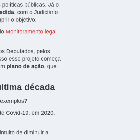
 políticas públicas. Já o
edida
, com o Judiciário
prir o objetivo.
 do
Monitoramento legal
os Deputados, pelos
isso esse projeto começa
 um
plano de ação
, que
última década
s exemplos?
de Covid-19, em 2020.
ntuito de diminuir a