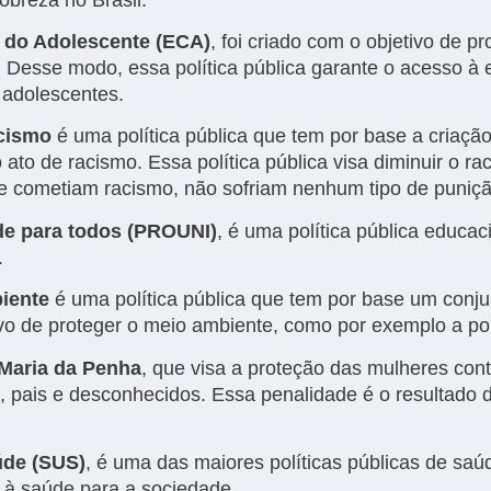
e do Adolescente (ECA)
, foi criado com o objetivo de p
. Desse modo, essa política pública garante o acesso à
s adolescentes.
acismo
é uma política pública que tem por base a criaçã
to de racismo. Essa política pública visa diminuir o ra
ue cometiam racismo, não sofriam nenhum tipo de puniç
de para todos (PROUNI)
, é uma política pública educac
.
iente
é uma política pública que tem por base um conju
ivo de proteger o meio ambiente, como por exemplo a pol
i Maria da Penha
, que visa a proteção das mulheres con
 pais e desconhecidos. Essa penalidade é o resultado d
úde (SUS)
, é uma das maiores políticas públicas de sa
o à saúde para a sociedade.