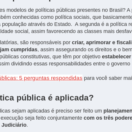
s modelos de políticas públicas presentes no Brasil? A p
também conhecidas como política sociais, que basicament
 população através do Estado. A segunda é a política re
aldade social, assim favorecendo as classes mais desfa
ulatórias, são responsáveis por
criar, aprimorar e fiscal
ejam cumpridas
, assim assegurando os direitos e o be
 públicas constitutivas, que têm por objetivo
estabelecer
assim dividindo essas responsabilidades entre o governo 
públicas: 5 perguntas respondidas
para você saber mai
ica pública é aplicada?
licas sejam aplicadas é preciso ser feito um
planejamen
 execução seja feito conjuntamente
com os três poder
 Judiciário
.