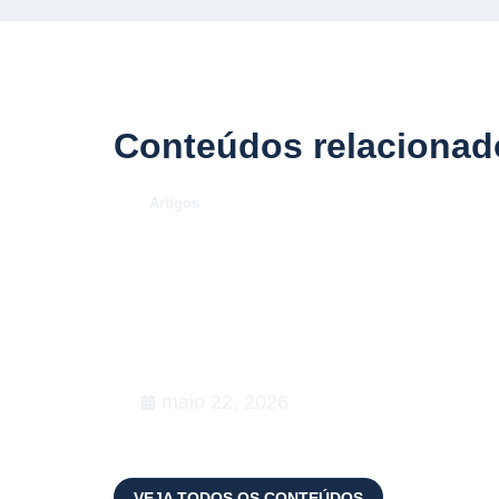
Conteúdos relacionad
.
Artigos
O Caso Neymar: como a
convocação para a Copa de
2026 desenhou uma aula
magna de advocacy e RIG
maio 22, 2026
VEJA TODOS OS CONTEÚDOS