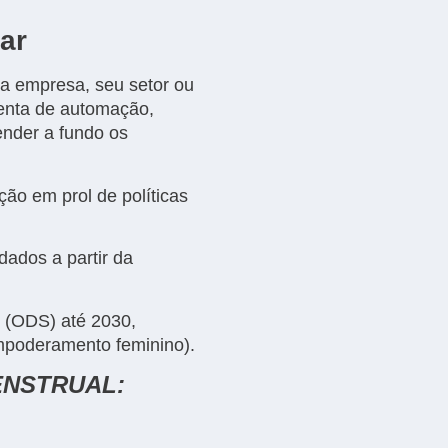
ar
ua empresa, seu setor ou
enta de automação,
ender a fundo os
o em prol de políticas
ados a partir da
l (ODS) até 2030,
mpoderamento feminino).
ENSTRUAL: