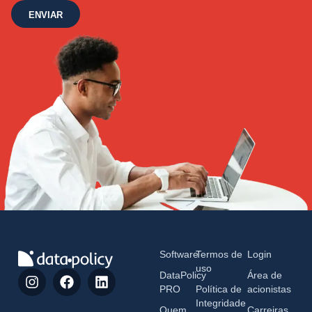
ENVIAR
Software
Termos de
Login
uso
DataPolicy
Área de
PRO
Política de
acionistas
Integridade
Quem
Carreiras