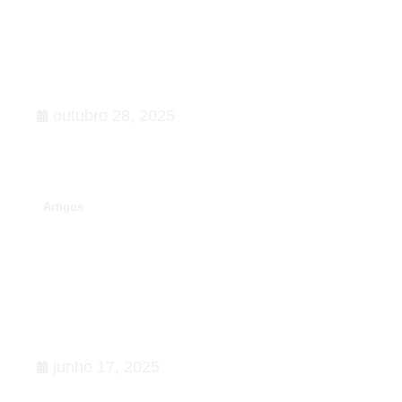
Rumo à COP30: o que esperar,
Agenda de Ação
outubro 28, 2025
.
Artigos
Conexões que fortalecem o setor
de Relações Governamentais:
apoiamos a 5ª edição do Happy na
Lata
junho 17, 2025