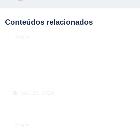
Conteúdos relacionados
.
Artigos
O Caso Neymar: como a
convocação para a Copa de 2026
desenhou uma aula magna de
advocacy e RIG
maio 22, 2026
.
Artigos