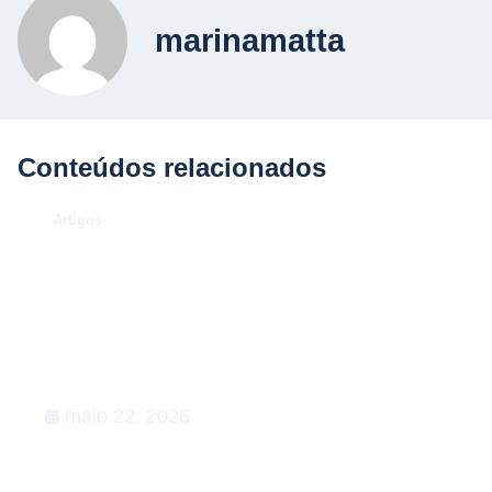
marinamatta
Conteúdos relacionados
.
Artigos
O Caso Neymar: como a
convocação para a Copa de 2026
desenhou uma aula magna de
advocacy e RIG
maio 22, 2026