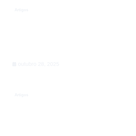
.
Artigos
Rumo à COP30: o que esperar,
Agenda de Ação
outubro 28, 2025
.
Artigos
Conexões que fortalecem o setor
de Relações Governamentais:
apoiamos a 5ª edição do Happy na