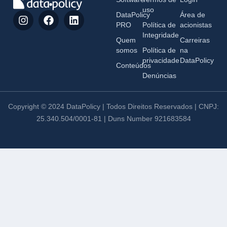
uso
DataPolicy
Área de
PRO
Política de
acionistas
Integridade
Quem
Carreiras
somos
Política de
na
privacidade
DataPolicy
Conteúdos
Denúncias
Copyright © 2024 DataPolicy | Todos Direitos Reservados | CNPJ:
25.340.504/0001-81 | Duns Number 921683584