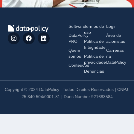
Software
Termos de
Login
uso
DataPolicy
Área de
PRO
Política de
acionistas
Integridade
Quem
Carreiras
somos
Política de
na
privacidade
DataPolicy
Conteúdos
Denúncias
Copyright © 2024 DataPolicy | Todos Direitos Reservados | CNPJ:
25.340.504/0001-81 | Duns Number 921683584