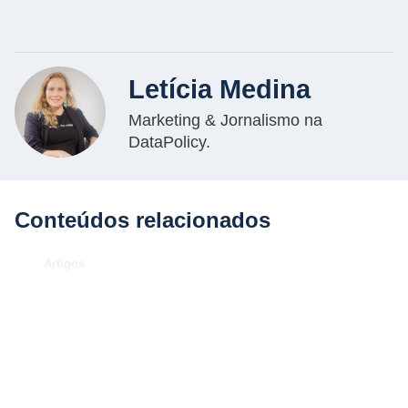
Letícia Medina
Marketing & Jornalismo na
DataPolicy.
Conteúdos relacionados
.
Artigos
O Caso Neymar: como a
convocação para a Copa de 2026
desenhou uma aula magna de
advocacy e RIG