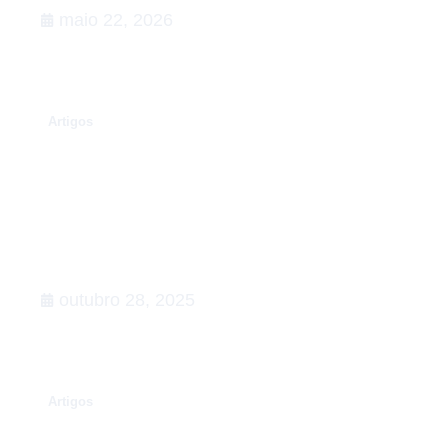
maio 22, 2026
.
Artigos
Rumo à COP30: o que esperar,
Agenda de Ação
outubro 28, 2025
.
Artigos