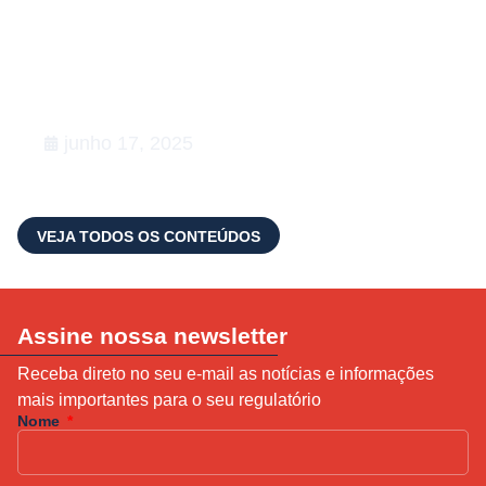
Conexões que fortalecem o setor
de Relações Governamentais:
apoiamos a 5ª edição do Happy na
Lata
junho 17, 2025
VEJA TODOS OS CONTEÚDOS
Assine nossa newsletter
Receba direto no seu e-mail as notícias e informações
mais importantes para o seu regulatório
Nome