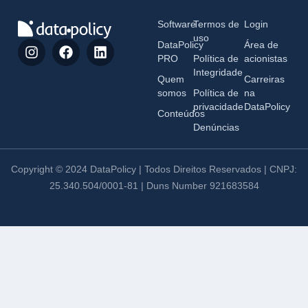
Software
Termos de
Login
uso
DataPolicy
Área de
PRO
Política de
acionistas
Integridade
Quem
Carreiras
somos
Política de
na
privacidade
DataPolicy
Conteúdos
Denúncias
Copyright © 2024 DataPolicy | Todos Direitos Reservados | CNPJ:
25.340.504/0001-81 | Duns Number 921683584