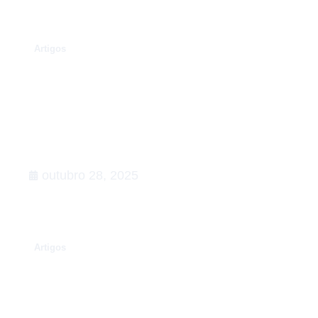
.
Artigos
Rumo à COP30: o que esperar,
Agenda de Ação
outubro 28, 2025
.
Artigos
Conexões que fortalecem o setor