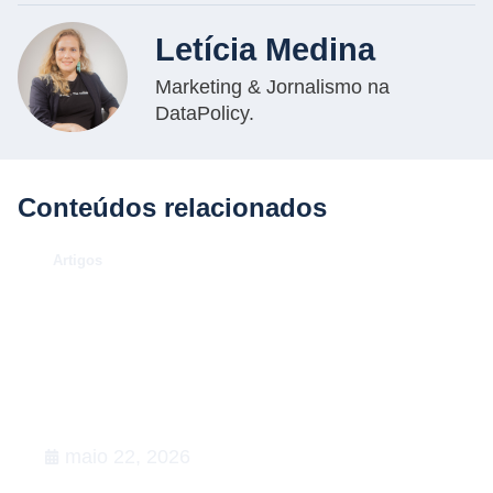
Letícia Medina
Marketing & Jornalismo na
DataPolicy.
Conteúdos relacionados
.
Artigos
O Caso Neymar: como a
convocação para a Copa de 2026
desenhou uma aula magna de
advocacy e RIG
maio 22, 2026