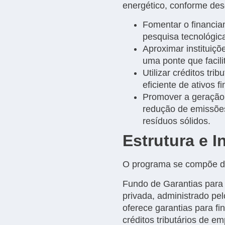
energético, conforme descr
Fomentar o financia
pesquisa tecnológic
Aproximar instituiçõ
uma ponte que facili
Utilizar créditos t
eficiente de ativos f
Promover a geração 
redução de emissões
resíduos sólidos.
Estrutura e 
O programa se compõe de 
Fundo de Garantias para
privada, administrado p
oferece garantias para f
créditos tributários de em