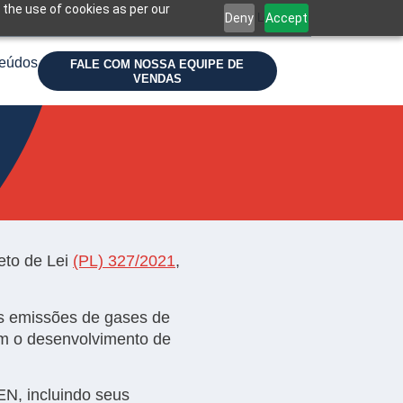
 the use of cookies as per our
Deny
Accept
Login
eúdos
FALE COM NOSSA EQUIPE DE
VENDAS
eto de Lei
(PL) 327/2021
,
s emissões de gases de
em o desenvolvimento de
EN, incluindo seus