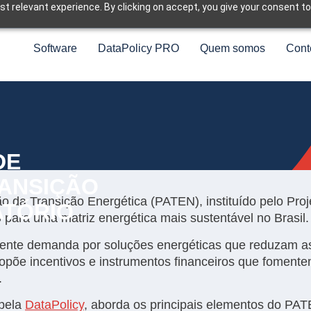
t relevant experience. By clicking on accept, you give your consent to
Software
DataPolicy PRO
Quem somos
Cont
DE
ANSIÇÃO
 da Transição Energética (PATEN), instituído pelo Proj
ATÓRIO
 para uma matriz energética mais sustentável no Brasil.
ente demanda por soluções energéticas que reduzam a
ropõe incentivos e instrumentos financeiros que foment
.
 pela
DataPolicy
, aborda os principais elementos do PAT