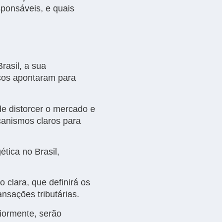
ponsáveis, e quais
asil, a sua
icos apontaram para
e distorcer o mercado e
canismos claros para
tica no Brasil,
clara, que definirá os
ansações tributárias.
iormente, serão