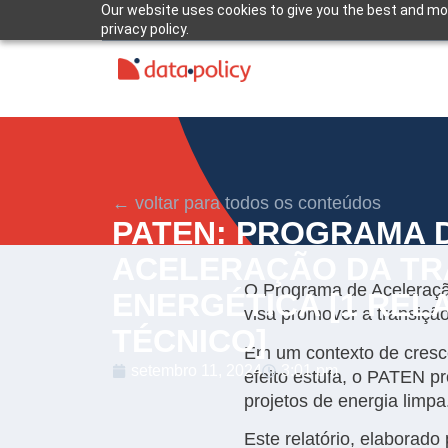
Our website uses cookies to give you the best and mos
privacy policy.
← voltar para todos os conteúdos
PATEN: PROGRAMA 
ACELERAÇÃO DA TR
O Programa de Aceleração
ENERGÉTICA [1 REL
visa promover a transição
TÉCNICO]
Em um contexto de cresc
setembro 11, 2024
3:01 pm
efeito estufa, o PATEN p
projetos de energia limpa
Este relatório, elaborado