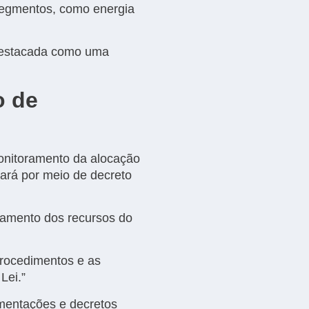
 segmentos, como energia
i destacada como uma
o de
onitoramento da alocação
cará por meio de decreto
oramento dos recursos do
 procedimentos e as
Lei.”
amentações e decretos