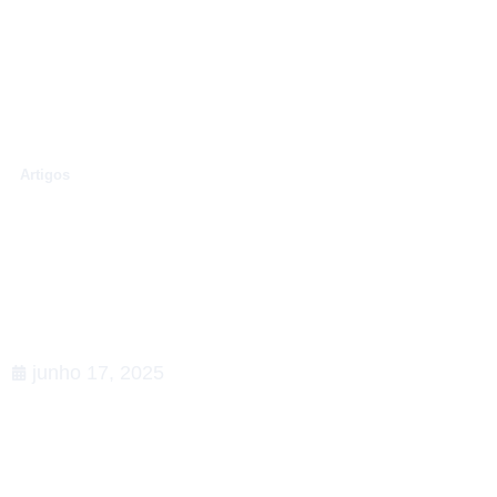
.
Artigos
Conexões que fortalecem o
setor de Relações
Governamentais: apoiamos a
5ª edição do Happy na Lata
junho 17, 2025