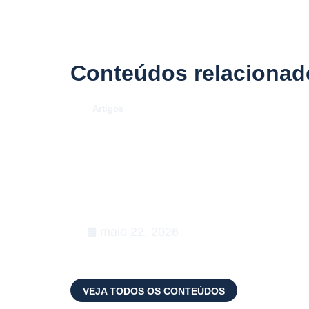
Conteúdos relacionad
.
Artigos
O Caso Neymar: como a
convocação para a Copa de
2026 desenhou uma aula
magna de advocacy e RIG
maio 22, 2026
VEJA TODOS OS CONTEÚDOS