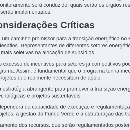
nitoramento será conduzido, quais serão os órgãos res
 serão implementados.
onsiderações Críticas
m caminho promissor para a transição energética no Br
esafios. Representantes de diferentes setores energét
mais seletivas na alocação de subsídios.
excesso de incentivos para setores já competitivos pod
rograma. Assim, é fundamental que o programa tenha me
 projetos que realmente necessitam de apoio.
stratégia abrangente para promover a transição energé
cnológicas e projetos sustentáveis.
 dependerá da capacidade de execução e regulamentação 
rojetos, a gestão do Fundo Verde e a estruturação das tr
oramento dos recursos, que serão regulamentados poster