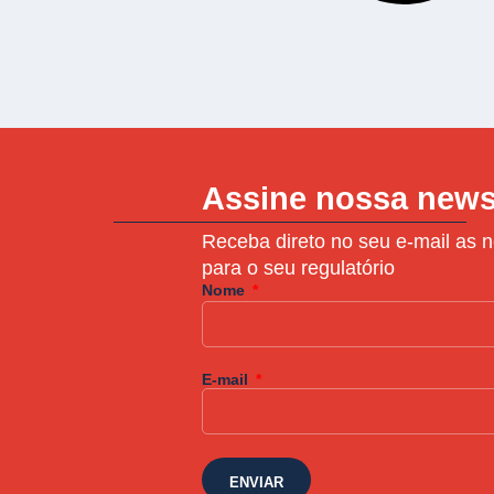
Assine nossa news
Receba direto no seu e-mail as n
para o seu regulatório
Nome
E-mail
ENVIAR