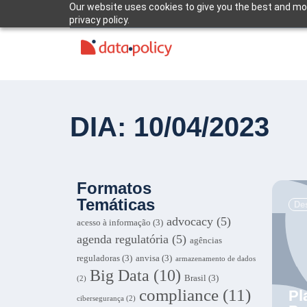
Our website uses cookies to give you the best and mos
privacy policy.
DIA: 10/04/2023
Formatos
Temáticas
De
advocacy
(5)
acesso à informação
(3)
agenda regulatória
(5)
agências
reguladoras
(3)
anvisa
(3)
armazenamento de dados
Big Data
(10)
Brasil
(3)
(2)
compliance
(11)
Pl
cibersegurança
(2)