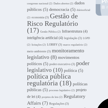
Pr
dados
congresso nacional
(2)
Dados abertos
(2)
a
públicos
(5)
democracia
(5)
diáriooficial
Gestão de
economia
(3)
(2)
Risco Regulatório
(17)
Infraestrutura
(4)
Gestão Pública
(2)
inteligência artificial
(4)
legislação
(3)
LGPD
LOBBY
(3)
(2)
licitações
(2)
marco regulatório
(2)
monitoramento
meio ambiente
(3)
legislativo
(8)
movimentos
poder
políticos
(5)
poder executivo
(3)
legislativo
(10)
política
(5)
política pública
regulatória
(18)
políticas
públicas
(5)
projeto
processo legislativo
(2)
Regulatory
de lei
(4)
projetos de leis
(2)
Affairs
(7)
Regulações
(3)