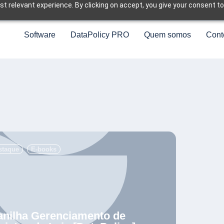
t relevant experience. By clicking on accept, you give your consent to
Software
DataPolicy PRO
Quem somos
Cont
.
staque
,
E-books
anilha Gerenciamento de