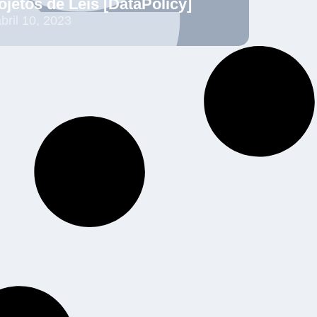
ojetos de Leis [DataPolicy]
bril 10, 2023