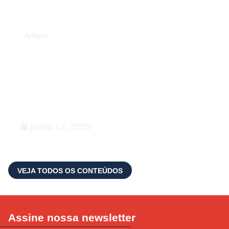
.
Artigos
Conexões que fortalecem o setor
de Relações Governamentais:
apoiamos a 5ª edição do Happy na
Lata
junho 17, 2025
VEJA TODOS OS CONTEÚDOS
Assine nossa newsletter