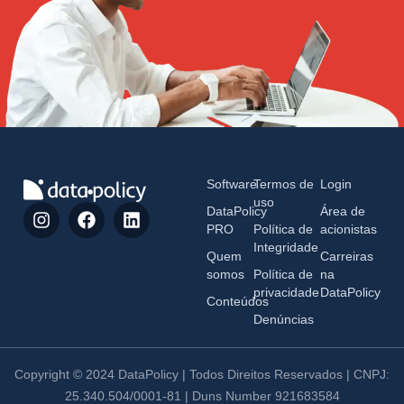
Software
Termos de
Login
uso
DataPolicy
Área de
PRO
Política de
acionistas
Integridade
Quem
Carreiras
somos
Política de
na
privacidade
DataPolicy
Conteúdos
Denúncias
Copyright © 2024 DataPolicy | Todos Direitos Reservados | CNPJ:
25.340.504/0001-81 | Duns Number 921683584