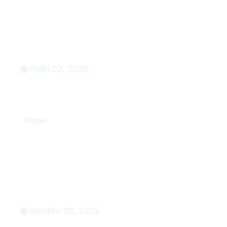
O Caso Neymar: como a
convocação para a Copa de 2026
desenhou uma aula magna de
advocacy e RIG
maio 22, 2026
.
Artigos
Rumo à COP30: o que esperar,
Agenda de Ação
outubro 28, 2025