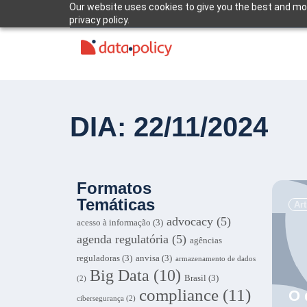
Our website uses cookies to give you the best and mos
privacy policy.
DIA: 22/11/2024
Formatos
Temáticas
Ar
advocacy
(5)
acesso à informação
(3)
agenda regulatória
(5)
agências
reguladoras
(3)
anvisa
(3)
armazenamento de dados
Big Data
(10)
Brasil
(3)
(2)
compliance
(11)
O 
cibersegurança
(2)