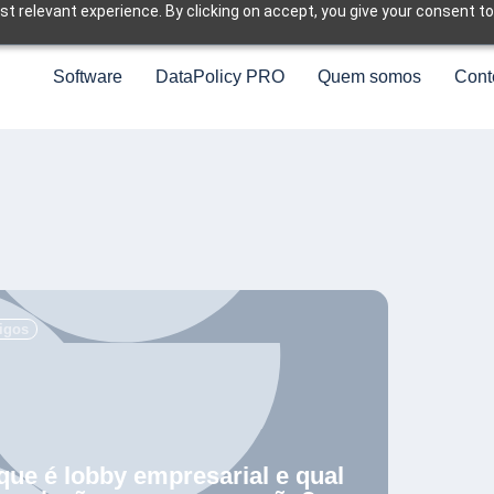
t relevant experience. By clicking on accept, you give your consent to
Software
DataPolicy PRO
Quem somos
Cont
.
tigos
que é lobby empresarial e qual