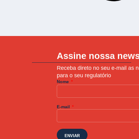
Assine nossa news
Receba direto no seu e-mail as n
para o seu regulatório
Nome
E-mail
ENVIAR