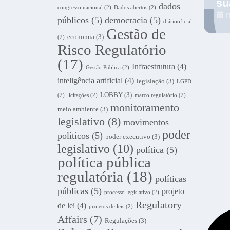
su
dados
congresso nacional
(2)
Dados abertos
(2)
públicos
(5)
democracia
(5)
diáriooficial
Gestão de
economia
(3)
(2)
Risco Regulatório
(17)
Infraestrutura
(4)
Gestão Pública
(2)
inteligência artificial
(4)
legislação
(3)
LGPD
LOBBY
(3)
(2)
licitações
(2)
marco regulatório
(2)
monitoramento
meio ambiente
(3)
legislativo
(8)
movimentos
poder
políticos
(5)
poder executivo
(3)
legislativo
(10)
política
(5)
política pública
regulatória
(18)
políticas
públicas
(5)
projeto
processo legislativo
(2)
Regulatory
de lei
(4)
projetos de leis
(2)
Affairs
(7)
Regulações
(3)