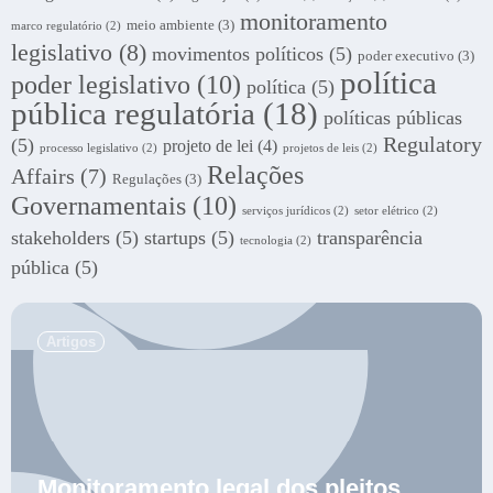
monitoramento
meio ambiente
(3)
marco regulatório
(2)
legislativo
(8)
movimentos políticos
(5)
poder executivo
(3)
política
poder legislativo
(10)
política
(5)
pública regulatória
(18)
políticas públicas
Regulatory
(5)
projeto de lei
(4)
processo legislativo
(2)
projetos de leis
(2)
Relações
Affairs
(7)
Regulações
(3)
Governamentais
(10)
serviços jurídicos
(2)
setor elétrico
(2)
stakeholders
(5)
startups
(5)
transparência
tecnologia
(2)
pública
(5)
.
Artigos
Monitoramento legal dos pleitos