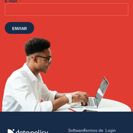
E-mail
ENVIAR
Software
Termos de
Login