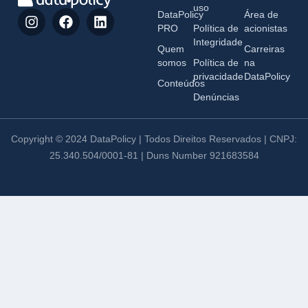
uso
DataPolicy
Área de
PRO
Política de
acionistas
Integridade
Quem
Carreiras
somos
Política de
na
privacidade
DataPolicy
Conteúdos
Denúncias
Copyright © 2024 DataPolicy | Todos Direitos Reservados | CNPJ:
25.340.504/0001-81 | Duns Number 921683584