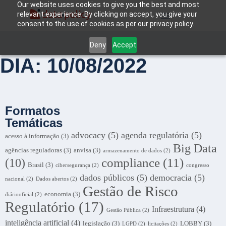
Our website uses cookies to give you the best and most
relevant experience. By clicking on accept, you give your
consent to the use of cookies as per our privacy policy.
Deny
Accept
DIA: 10/08/2022
Formatos
Temáticas
advocacy
(5)
agenda regulatória
(5)
acesso à informação
(3)
Big Data
agências reguladoras
(3)
anvisa
(3)
armazenamento de dados
(2)
compliance
(11)
(10)
Brasil
(3)
cibersegurança
(2)
congresso
dados públicos
(5)
democracia
(5)
nacional
(2)
Dados abertos
(2)
Gestão de Risco
economia
(3)
diáriooficial
(2)
Regulatório
(17)
Infraestrutura
(4)
Gestão Pública
(2)
inteligência artificial
(4)
legislação
(3)
LOBBY
(3)
LGPD
(2)
licitações
(2)