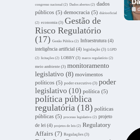
Da
dados
congresso nacional
(2)
Dados abertos
(2)
públicos
(5)
democracia
(5)
diáriooficial
Gestão de
economia
(3)
(2)
Risco Regulatório
(17)
Infraestrutura
(4)
Gestão Pública
(2)
inteligência artificial
(4)
legislação
(3)
LGPD
LOBBY
(3)
(2)
licitações
(2)
marco regulatório
(2)
monitoramento
meio ambiente
(3)
legislativo
(8)
movimentos
poder
políticos
(5)
poder executivo
(3)
legislativo
(10)
política
(5)
política pública
regulatória
(18)
políticas
públicas
(5)
projeto
processo legislativo
(2)
Regulatory
de lei
(4)
projetos de leis
(2)
Affairs
(7)
Regulações
(3)