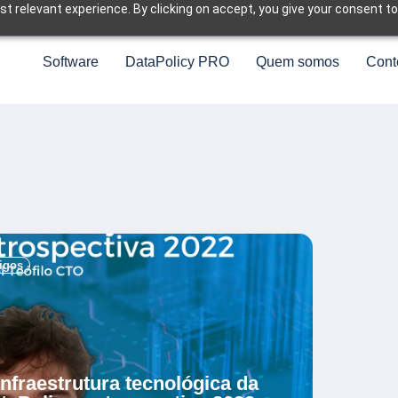
t relevant experience. By clicking on accept, you give your consent to
Software
DataPolicy PRO
Quem somos
Cont
.
tigos
infraestrutura tecnológica da