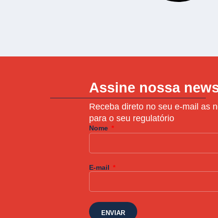
Assine nossa news
Receba direto no seu e-mail as n
para o seu regulatório
Nome
E-mail
ENVIAR