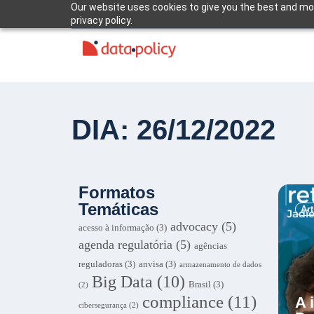
Our website uses cookies to give you the best and mos
privacy policy.
DIA: 26/12/2022
Formatos
Temáticas
Ar
advocacy
(5)
acesso à informação
(3)
agenda regulatória
(5)
agências
reguladoras
(3)
anvisa
(3)
armazenamento de dados
Big Data
(10)
Brasil
(3)
(2)
compliance
(11)
A 
cibersegurança
(2)