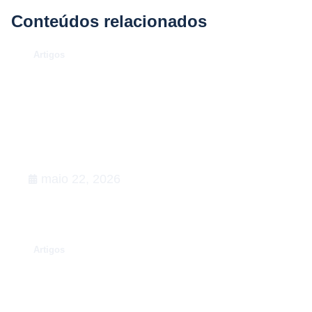
Conteúdos relacionados
.
Artigos
O Caso Neymar: como a
convocação para a Copa de 2026
desenhou uma aula magna de
advocacy e RIG
maio 22, 2026
.
Artigos