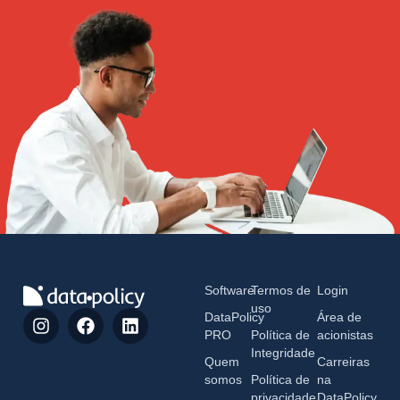
Software
Termos de
Login
uso
DataPolicy
Área de
PRO
Política de
acionistas
Integridade
Quem
Carreiras
somos
Política de
na
privacidade
DataPolicy